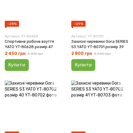
−28%
−29%
Артикул: YT-80628
Артикул: YT-80701
Спортивне робоче взуття
Захисні черевики Gora SERIES
YATO YT-80628 розмір 47
S3 YATO YT-80701 розмір 39
2 450 грн
2 800 грн
3 410 грн
3 940 грн
Купити
Купити