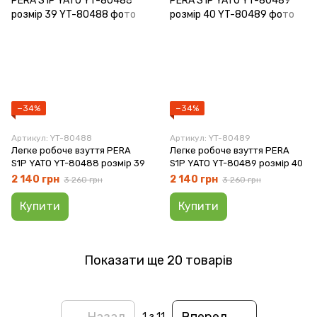
−34%
−34%
Артикул: YT-80488
Артикул: YT-80489
Легке робоче взуття PERA
Легке робоче взуття PERA
S1P YATO YT-80488 розмір 39
S1P YATO YT-80489 розмір 40
2 140 грн
2 140 грн
3 260 грн
3 260 грн
Купити
Купити
Показати ще 20 товарів
Назад
Вперед
1
з 11