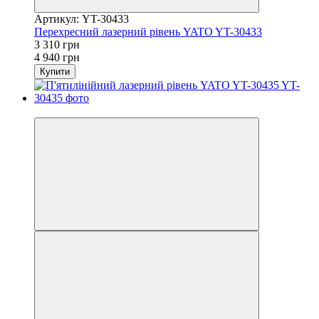
Артикул: YT-30433
Перехресний лазерний рівень YATO YT-30433
3 310 грн
4 940 грн
Купити
−29%