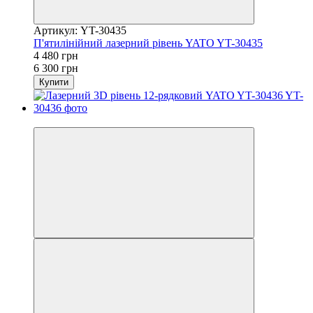
Артикул: YT-30435
П'ятилінійний лазерний рівень YATO YT-30435
4 480 грн
6 300 грн
Купити
−20%