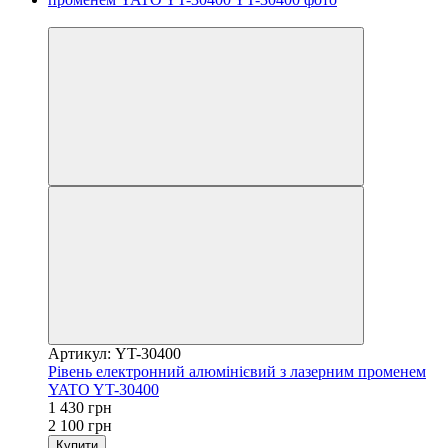
−32%
Артикул: YT-30400
Рівень електронний алюмінієвий з лазерним променем
YATO YT-30400
1 430 грн
2 100 грн
Купити