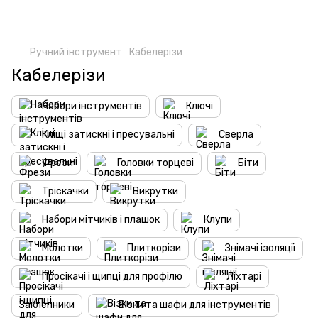
Ручний інструмент
Кабелерізи
Кабелерізи
Набори інструментів
Ключі
Кліщі затискні і пресувальні
Сверла
Фрези
Головки торцеві
Біти
Тріскачки
Викрутки
Набори мітчиків і плашок
Клупи
Молотки
Плиткорізи
Знімачі ізоляції
Просікачі і щипці для профілю
Ліхтарі
Заклепники
Візки та шафи для інструментів