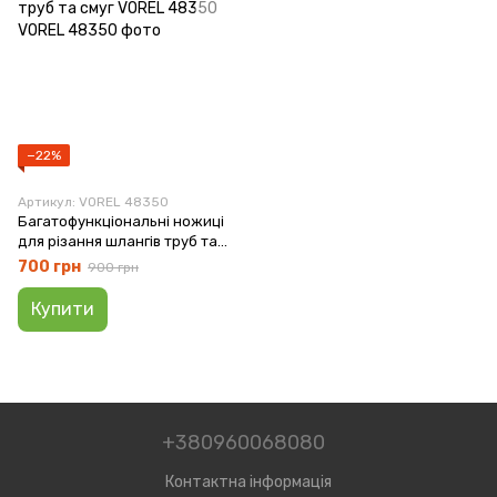
−22%
Артикул: VOREL 48350
Багатофункціональні ножиці
для різання шлангів труб та
смуг VOREL 48350
700 грн
900 грн
Купити
+380960068080
Контактна інформація