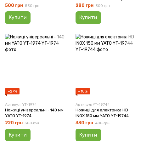
YATO YT-18570
мм YATO YT-0646
500 грн
280 грн
550 грн
300 грн
Купити
Купити
−27%
−18%
Артикул: YT-1974
Артикул: YT-19744
Ножиці універсальні - 140 мм
Ножиці для електрика HD
YATO YT-1974
INOX 150 мм YATO YT-19744
220 грн
330 грн
300 грн
400 грн
Купити
Купити