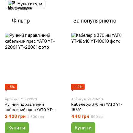
Мультитули
Фільтр
За популярністю
−3%
−12%
Артикул: YT-22861
Артикул: YT-18610
Ручний гідравлічний
Кабелеріз 370 мм YATO YT-
кабельний прес YATO YT-
18610
22861
2 420 грн
440 грн
2 500 грн
500 грн
Купити
Купити