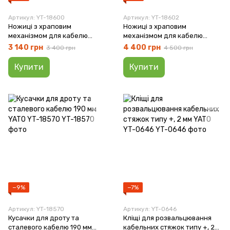
Артикул: YT-18600
Артикул: YT-18602
Ножиці з храповим
Ножиці з храповим
механізмом для кабелю
механізмом для кабелю
240мм²/ 300мм YATO YT-
380мм²/ 380мм YATO YT-
3 140 грн
4 400 грн
3 400 грн
4 500 грн
18600
18602
Купити
Купити
−9%
−7%
Артикул: YT-18570
Артикул: YT-0646
Кусачки для дроту та
Кліщі для розвальцювання
сталевого кабелю 190 мм
кабельних стяжок типу +, 2