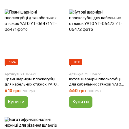
−13%
−18%
Артикул: YT-06471
Артикул: YT-06472
Прямі шарнірні плоскогубці
Кутові шарнірні плоскогубці
для кабельних стяжок YATO
для кабельних стяжок YATO
YT-06471
YT-06472
610 грн
660 грн
700 грн
800 грн
Купити
Купити