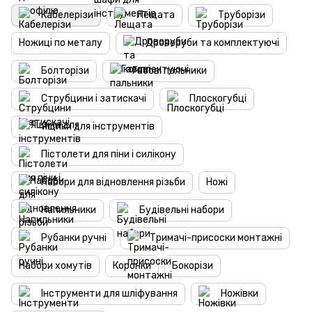
Кабелерізи
Лещата
Труборізи
Ножиці по металу
Дроворуби та комплектуючі
Болторізи
Газові пальники
Струбцини і затискачі
Плоскогубці
Ящики для інструментів
Пістолети для піни і силікону
Набори для відновлення різьби
Ножі
Напильники
Будівельні набори
Рубанки ручні
Тримачі-присоски монтажні
Набори хомутів
Коронки
Бокорізи
Інструменти для шліфування
Ножівки