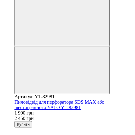
Артикул: YT-82981
Пиловідвід для перфоратора SDS MAX або
шестигранного YATO YT-82981
1 900 грн
2 450 грн
Купити