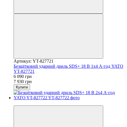
Артикул: YT-827721
Безщітковий ударний дриль SDS+ 18 В 1x4 А·год YATO
YT-827721
6 090 грн
7 930 грн
Купити
−23%