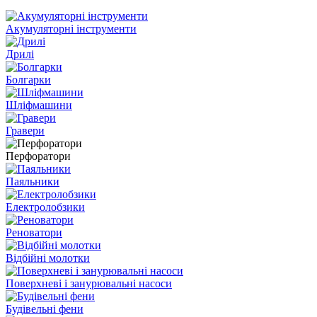
Акумуляторні інструменти
Дрилі
Болгарки
Шліфмашини
Гравери
Перфоратори
Паяльники
Електролобзики
Реноватори
Відбійні молотки
Поверхневі і занурювальні насоси
Будівельні фени