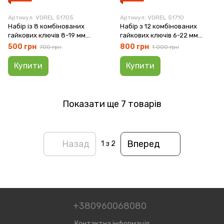
Артикул: VOREL 51705
Артикул: VOREL 51710
Набір із 8 комбінованих
Набір з 12 комбінованих
гайкових ключів 8-19 мм
гайкових ключів 6-22 мм
матовий у футлярі VOREL
матовий у футлярі VOREL
500 грн
800 грн
700 грн
1 000 грн
51705
51710
Купити
Купити
Показати ще 7 товарів
Назад
Вперед
1
з 2
+380960068080
Контактна інформація