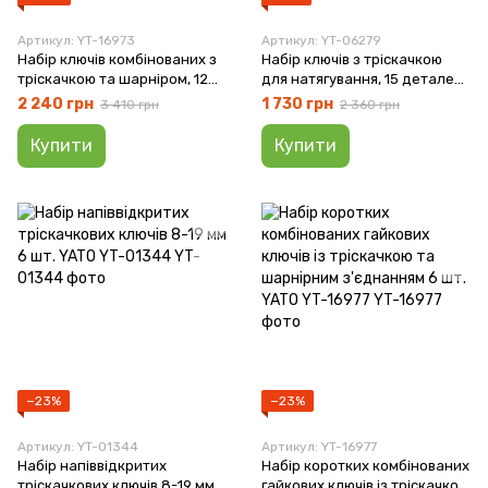
Артикул: YT-16973
Артикул: YT-06279
Набір ключів комбінованих з
Набір ключів з тріскачкою
тріскачкою та шарніром, 12
для натягування, 15 деталей
шт. YATO YT-16973
YATO YT-06279
2 240 грн
1 730 грн
3 410 грн
2 360 грн
Купити
Купити
−23%
−23%
Артикул: YT-01344
Артикул: YT-16977
Набір напіввідкритих
Набір коротких комбінованих
тріскачкових ключів 8-19 мм 6
гайкових ключів із тріскачкою