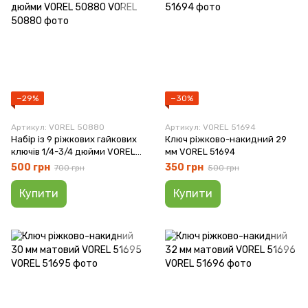
−29%
−30%
Артикул: VOREL 50880
Артикул: VOREL 51694
Набір із 9 ріжкових гайкових
Ключ ріжково-накидний 29
ключів 1/4-3/4 дюйми VOREL
мм VOREL 51694
50880
500 грн
350 грн
700 грн
500 грн
Купити
Купити