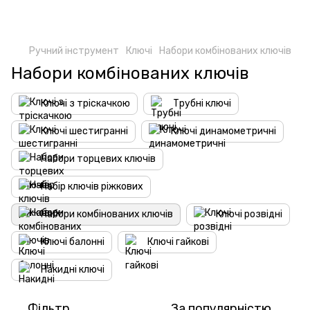
Ручний інструмент
Ключі
Набори комбінованих ключів
Набори комбінованих ключів
Ключі з тріскачкою
Трубні ключі
Ключі шестигранні
Ключі динамометричні
Набори торцевих ключів
Набір ключів ріжкових
Набори комбінованих ключів
Ключі розвідні
Ключі балонні
Ключі гайкові
Накидні ключі
Фільтр
За популярністю