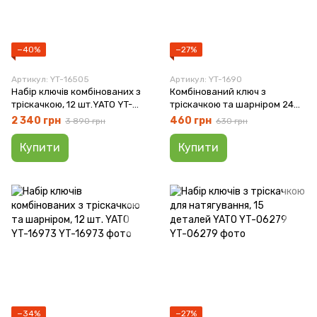
−40%
−27%
Артикул: YT-16505
Артикул: YT-1690
Набір ключів комбінованих з
Комбінований ключ з
тріскачкою, 12 шт.YATO YT-
тріскачкою та шарніром 24
16505
мм YATO YT-1690
2 340 грн
460 грн
3 890 грн
630 грн
Купити
Купити
−34%
−27%