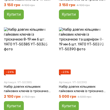
шт. YATO YT-01344
та шарнірним з'єднанням 6
3 150 грн
3 150 грн
4 100 грн
4 100 грн
шт. YATO YT-16977
Купити
Купити
−24%
−23%
Артикул: YT-50385
Артикул: YT-50390
Набір довгих кільцевих
Набір довгих кільцевих
гайкових ключів із тріскачкою
гайкових ключів із тріскачкою
8-19 мм 6 шт. YATO YT-50385
та шарніром 8-19 мм 6 шт.
2 100 грн
5 000 грн
2 750 грн
6 500 грн
YATO YT-50390
Купити
Купити