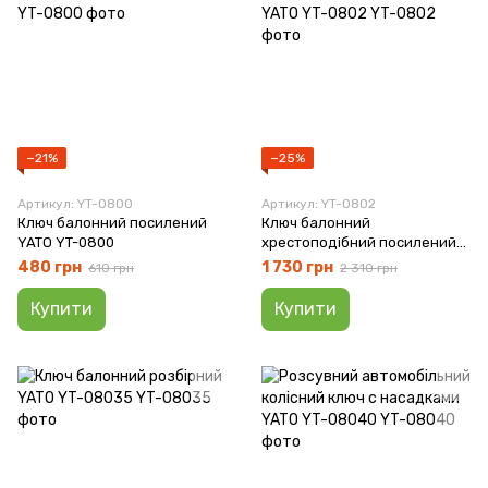
−21%
−25%
Артикул: YT-0800
Артикул: YT-0802
Ключ балонний посилений
Ключ балонний
YATO YT-0800
хрестоподібний посилений
YATO YT-0802
480 грн
1 730 грн
610 грн
2 310 грн
Купити
Купити