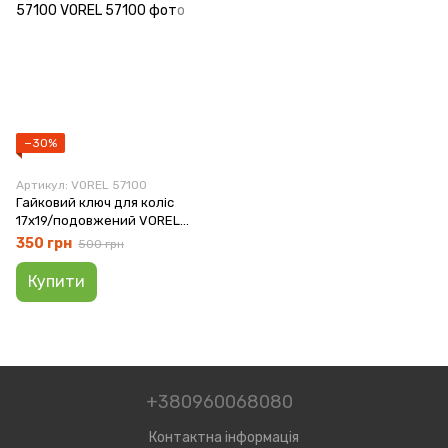
−30%
Артикул: VOREL 57100
Гайковий ключ для коліс
17x19/подовжений VOREL
57100
350 грн
500 грн
Купити
+380960068080
Контактна інформація