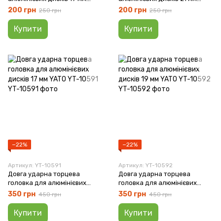
YATO YT-10585
YATO YT-10587
200 грн
200 грн
250 грн
250 грн
Купити
Купити
−22%
−22%
Артикул: YT-10591
Артикул: YT-10592
Довга ударна торцева
Довга ударна торцева
головка для алюмінієвих
головка для алюмінієвих
дисків 17 мм YATO YT-10591
дисків 19 мм YATO YT-10592
350 грн
350 грн
450 грн
450 грн
Купити
Купити