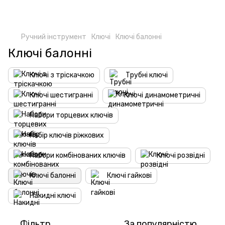
Ручний інструмент
Ключі
Ключі балонні
Ключі балонні
Ключі з тріскачкою
Трубні ключі
Ключі шестигранні
Ключі динамометричні
Набори торцевих ключів
Набір ключів ріжкових
Набори комбінованих ключів
Ключі розвідні
Ключі балонні
Ключі гайкові
Накидні ключі
Фільтр
За популярністю