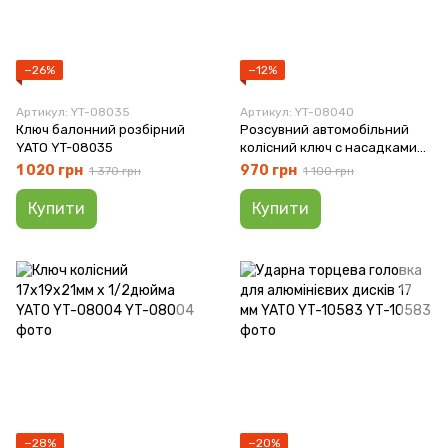
−26%
−12%
Артикул: YT-08035
Артикул: YT-08040
Ключ балонний розбірний
Розсувний автомобільний
YATO YT-08035
колісний ключ с насадками
YATO YT-08040
1 020 грн
970 грн
1 370 грн
1 100 грн
Купити
Купити
−28%
−20%