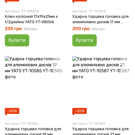
Артикул: YT-08004
Артикул: YT-10583
Ключ колісний 17x19x21мм x
Ударна торцева головка для
1/2дюйма YATO YT-08004
алюмінієвих дисків 17 мм
YATO YT-10583
230 грн
200 грн
320 грн
250 грн
Купити
Купити
−20%
−20%
Артикул: YT-10585
Артикул: YT-10587
Ударна торцева головка для
Ударна торцева головка для
алюмінієвих дисків 19 мм
алюмінієвих дисків 21 мм