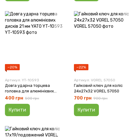
−20%
−22%
Артикул: YT-10593
Артикул: VOREL 57050
Довга ударна торцева
Гайковий ключ для коліс
головка для алюмінієвих
24х27х32 VOREL 57050
дисків 21 мм YATO YT-10593
400 грн
700 грн
500 грн
900 грн
Купити
Купити