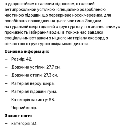
з ударостійким сталевим підноском, сталевий
антипрокольной устілкою і спеціально розробленою
частиною підошви, що перекриває носок черевика, для
запобігання пошкодження цього частина. Завдяки
натуральній шкірі і щільній структурі взуття значно знижує
проникність і вбирання води, і в той же час завдяки
спеціальним вставкам з міцного матеріалу оксфорд з
сітчастою структурою шкіра може дихати.
Основна інформація:
Розмір: 42.
Довжина устілки: 27,7 см.
Довжина стопи: 27,3 см.
Матеріал верху: шкіра.
Матеріал підошви: гума.
Категорія захисту: S3.
Чорний колір.
Захист ноги:
категорія: S3.