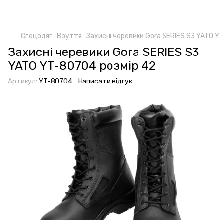
Спецодяг
Взуття
Захисні черевики Gora SERIES S3 YATO 
Захисні черевики Gora SERIES S3
YATO YT-80704 розмір 42
Артикул:
YT-80704
Написати відгук