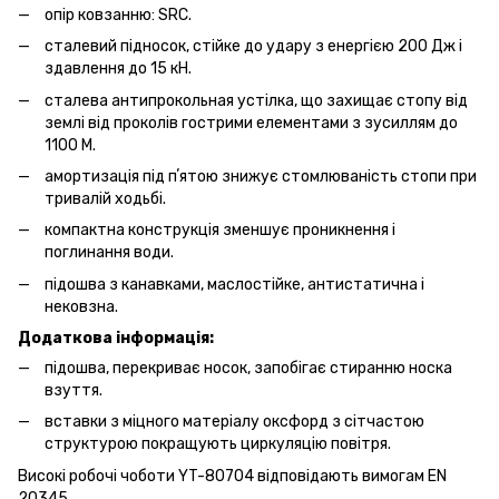
опір ковзанню: SRC.
сталевий підносок, стійке до удару з енергією 200 Дж і
здавлення до 15 кН.
сталева антипрокольная устілка, що захищає стопу від
землі від проколів гострими елементами з зусиллям до
1100 М.
амортизація під пʼятою знижує стомлюваність стопи при
тривалій ходьбі.
компактна конструкція зменшує проникнення і
поглинання води.
підошва з канавками, маслостійке, антистатична і
нековзна.
Додаткова інформація:
підошва, перекриває носок, запобігає стиранню носка
взуття.
вставки з міцного матеріалу оксфорд з сітчастою
структурою покращують циркуляцію повітря.
Високі робочі чоботи YT-80704 відповідають вимогам EN
20345.