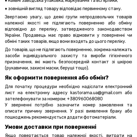
♦ наявні заводська упаковка, маркування та всі ярлики;
♦ зовнішній вигляд товару відповідає первинному стану.
Звертаємо увагу, що деякі групи непродовольчих товарів
належної якості не підлягають поверненню або обміну
відповідно до переліку, затвердженого законодавством
України. Продавець має право відмовити у поверненні чи
обміні таких товарів, якщо вони входять до цього переліку.
До товарів, що не підлягають поверненню, зокрема належать
засоби індивідуального захисту та вироби гігієнічного
призначення, які мають безпосередній контакт зі шкірою
(рукавички, захисні маски, беруші тощо).
Як оформити повернення або обмін?
Для початку процедури необхідно надіслати електронний
лист на електронну адресу kastorama.ua@gmail.com або
зателефонувати за номером: +380960068080
У зверненні потрібно зазначити номер замовлення та
описати причину звернення. У разі виявлення браку або
пошкоджень рекомендується додати фотоматеріали.
Умови доставки при поверненні
Якщо повертається товар належної якості, витрати на