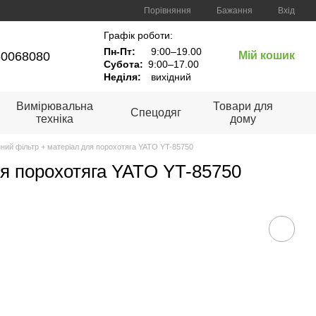
Порівняння
Бажання
Вхід
Графік роботи:
Пн-Пт:
9:00–19.00
60068080
Мій кошик
Субота:
9:00–17.00
Неділя:
вихідний
Вимірювальна
Товари для
Спецодяг
техніка
дому
нний фільтр + матеріал для порохотяга YATO YT-85750
ля порохотяга YATO YT-85750