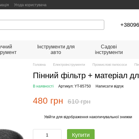
мація
Угода користувача
+3809
учний
Інструменти для
Садові
трумент
авто
інструменти
Головна
Електроінструменти
Промислові пилососи
Пі
Пінний фільтр + матеріал д
В наявності
Артикул: YT-85750
Написати відгук
480 грн
610 грн
Увійти
для відображення накопичувальної знижки
%
Купити