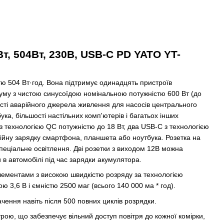
т, 504Вт, 230В, USB-C PD YATO YT-
ю 504 Вт·год. Вона підтримує одинадцять пристроїв
уму з чистою синусоїдою номінальною потужністю 600 Вт (до
кості аварійного джерела живлення для насосів центрального
ка, більшості настільних комп'ютерів і багатьох інших
з технологією QC потужністю до 18 Вт, два USB-C з технологією
тійну зарядку смартфона, планшета або ноутбука. Розетка на
еціальне освітлення. Дві розетки з виходом 12В можна
 в автомобілі під час зарядки акумулятора.
лементами з високою швидкістю розряду за технологією
 3,6 В і ємністю 2500 маг (всього 140 000 ма * год).
чення навіть після 500 повних циклів розрядки.
урою, що забезпечує вільний доступ повітря до кожної комірки,