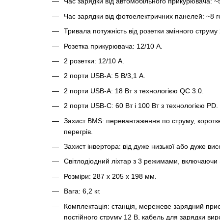
Час зарядки від автомобільного прикурювача: ~5
Час зарядки від фотоелектричних панелей: ~8 г
Тривала потужність від розетки змінного струму 2
Розетка прикурювача: 12/10 А.
2 розетки: 12/10 А.
2 порти USB-A: 5 В/3,1 А.
2 порти USB-A: 18 Вт з технологією QC 3.0.
2 порти USB-C: 60 Вт і 100 Вт з технологією PD.
Захист BMS: перевантаження по струму, коротк
перегрів.
Захист інвертора: від дуже низької або дуже ви
Світлодіодний ліхтар з 3 режимами, включаючи 
Розміри: 287 х 205 х 198 мм.
Вага: 6,2 кг.
Комплектація: станція, мережеве зарядний прис
постійного струму 12 В, кабель для зарядки виро