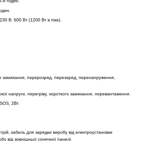
-8 годин.
один.
30 В: 600 Вт (1200 Вт в піке).
е замикання, перерозряд, перезаряд, перенапруження,
сокої напруги, перегріву, короткого замикання, перевантаження.
SOS, 2Вт.
трій, кабель для зарядки виробу від електроустановки
бу від зовнішньої сонячної панелі.