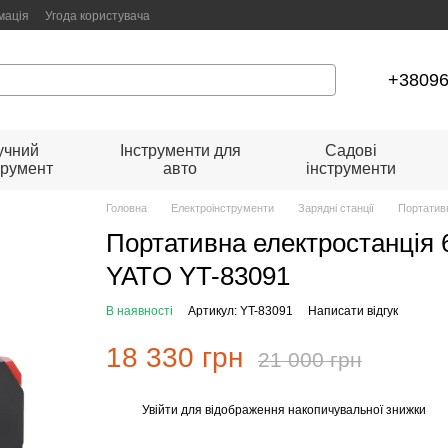
мація
Угода користувача
+3809
учний
Інструменти для
Садові
трумент
авто
інструменти
Головна
Електроінструменти
Зарядні станції
Портативн
Портативна електростанція 
YATO YT-83091
В наявності
Артикул: YT-83091
Написати відгук
18 330 грн
21 000 грн
Увійти
для відображення накопичувальної знижки
%