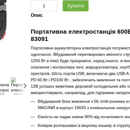
Купити
Опис
Портативна електростанція 600В
83091
Портативна акумуляторна електростанція потужніст
одночасно. Вбудований перетворювач змінного стр
1200 Вт в піке) буде працювати, серед іншого, в я
опалення і контролера печі, маршрутизатора, ноутбу
пристроїв. Шість портів USB, включаючи два USB-A 
PD 60 Вт і PD100 Вт , забезпечать живлення та пос
12В успішно живитиме дорожній холодильник або сп
використовувати, наприклад, для підтримки напруги
Вбудований блок живлення з 56 літій-іонними е
NMC/INR в корпусі 18650 з номінальною напругою
Ємність не падає нижче 80% від початкового зна
Комірки розташовані в міцному кошику зі структ