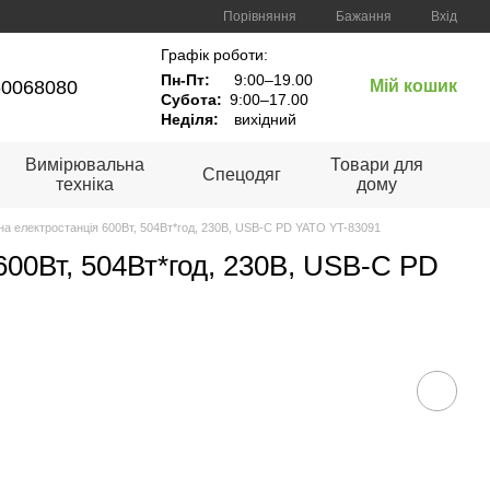
Порівняння
Бажання
Вхід
Графік роботи:
Пн-Пт:
9:00–19.00
60068080
Мій кошик
Субота:
9:00–17.00
Неділя:
вихідний
Вимірювальна
Товари для
Спецодяг
техніка
дому
а електростанція 600Вт, 504Вт*год, 230В, USB-C PD YATO YT-83091
600Вт, 504Вт*год, 230В, USB-C PD