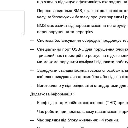
що значно підвищує ефективність охолодження
Передова система BMS, яка контролює всі пото
часу, забезпечуючи безпеку процесу зарядки і р
BMS має захист від перевантаження по струму, 
перенапруження та перегріву.
Система балансування осередків продовжує терм
Спеціальний порт USB-C для порушення блок к
тривалий час і пристрій не реагує на підключе
ми можемо порушити комірки і відновити роботу
Заряджати станцію можна трьома способами: ві
кабелю прикурювача автомобіля або від зовніш
Виготовлено у відповідності зі стандартами для
Додаткова інформація:
Коефіцієнт гармонійних спотворень (THD) при 
Час роботи при номінальному навантаженні прис
Час зарядки від блоку живлення: ~4 години.