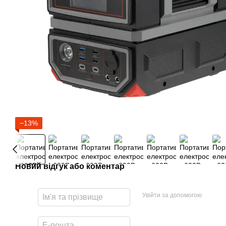
−13%
Новий відгук або коментар
Увійти за допомогою