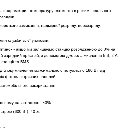
.
чні параметри і температуру елемента в режимі реального
озрядки.
короткого замикання, надмірної розряду, перезаряду,
ін служби всієї упаковки.
літинок - якщо ми залишаємо станцію розрядженою до 0% на
ний зарядний пристрій, з допомогою джерела живлення 5 В, 2 А
 станції та BMS.
д блоку живлення максимальною потужністю 180 Вт, від
ніх фотоелектричних панелей.
 автомобільного використання.
повному навантаженні: ≤3%.
трою (600 Вт): 40 хв.