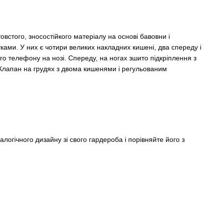
товстого, зносостійкого матеріалу на основі бавовни і
ками. У них є чотири великих накладних кишені, два спереду і
го телефону на нозі. Спереду, на ногах зшито підкріплення з
 Клапан на грудях з двома кишенями і регульованим
огічного дизайну зі свого гардероба і порівняйте його з