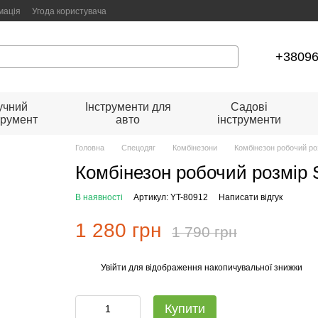
мація
Угода користувача
+3809
учний
Інструменти для
Садові
трумент
авто
інструменти
Головна
Спецодяг
Комбінезони
Комбінезон робочий ро
Комбінезон робочий розмір
В наявності
Артикул: YT-80912
Написати відгук
1 280 грн
1 790 грн
Увійти
для відображення накопичувальної знижки
%
Купити