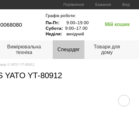
Порівняння
Бажання
Вхід
Графік роботи:
Пн-Пт:
9:00–19.00
60068080
Мій кошик
Субота:
9:00–17.00
Неділя:
вихідний
Вимірювальна
Товари для
Спецодяг
техніка
дому
змір S YATO YT-80912
 S YATO YT-80912