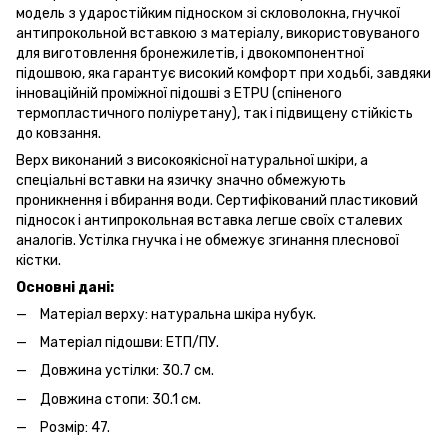
модель з ударостійким підноском зі скловолокна, гнучкої
антипрокольной вставкою з матеріалу, використовуваного
для виготовлення бронежилетів, і двокомпонентної
підошвою, яка гарантує високий комфорт при ходьбі, завдяки
інноваційній проміжної підошві з ETPU (спіненого
термопластичного поліуретану), так і підвищену стійкість
до ковзання.
Верх виконаний з високоякісної натуральної шкіри, а
спеціальні вставки на язичку значно обмежують
проникнення і вбирання води. Сертифікований пластиковий
підносок і антипрокольная вставка легше своїх сталевих
аналогів. Устілка гнучка і не обмежує згинання плеснової
кістки.
Основні дані:
Матеріал верху: натуральна шкіра нубук.
Матеріал підошви: ЕТП/ПУ.
Довжина устілки: 30.7 см.
Довжина стопи: 30.1 см.
Розмір: 47.