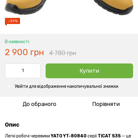
−39%
В наявності
2 900 грн
4 780 грн
Купити
Увійти
для відображення накопичувальної знижки
%
До обраного
Порівняти
Опис
Легкі робочі черевики
YATO YT-80840
серії
TICAT S3S
— це