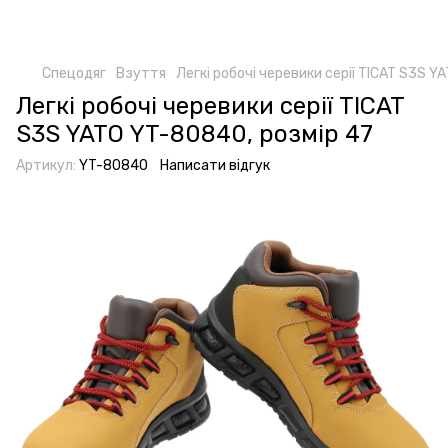
Спецодяг
Взуття
Легкі робочі черевики серії TICAT S3S Y
Легкі робочі черевики серії TICAT
S3S YATO YT-80840, розмір 47
Артикул:
YT-80840
Написати відгук