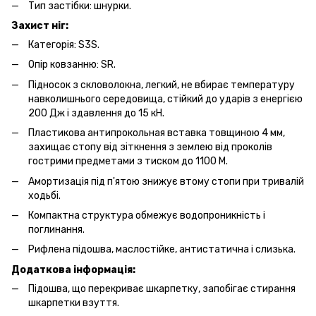
Тип застібки: шнурки.
Захист ніг:
Категорія: S3S.
Опір ковзанню: SR.
Підносок з скловолокна, легкий, не вбирає температуру
навколишнього середовища, стійкий до ударів з енергією
200 Дж і здавлення до 15 кН.
Пластикова антипрокольная вставка товщиною 4 мм,
захищає стопу від зіткнення з землею від проколів
гострими предметами з тиском до 1100 М.
Амортизація під п'ятою знижує втому стопи при тривалій
ходьбі.
Компактна структура обмежує водопроникність і
поглинання.
Рифлена підошва, маслостійке, антистатична і слизька.
Додаткова інформація:
Підошва, що перекриває шкарпетку, запобігає стирання
шкарпетки взуття.