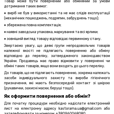
Товар може бути повернений або обміняний за умови
дотримання таких вимог:
♦ виріб не був у використанні та не має слідів експлуатації
(механічних пошкоджень, подряпин, забруднень тощо);
♦ збережена повна комплектація;
♦ наявні заводська упаковка, маркування та всі ярлики;
♦ зовнішній вигляд товару відповідає первинному стану.
Звертаємо увагу, що деякі групи непродовольчих товарів
належної якості не підлягають поверненню або обміну
відповідно до переліку, затвердженого законодавством
України. Продавець має право відмовити у поверненні чи
обміні таких товарів, якщо вони входять до цього переліку.
До товарів, що не підлягають поверненню, зокрема належать
засоби індивідуального захисту та вироби гігієнічного
призначення, які мають безпосередній контакт зі шкірою
(рукавички, захисні маски, беруші тощо).
Як оформити повернення або обмін?
Для початку процедури необхідно надіслати електронний
лист на електронну адресу kastorama.ua@gmail.com або
зателефонувати за номером: +380960068080