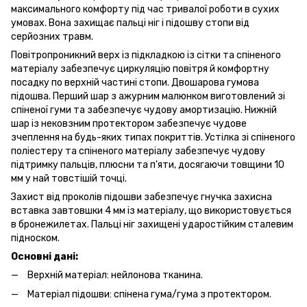
максимального комфорту під час тривалої роботи в сухих
умовах. Вона захищає пальці ніг і підошву стопи від
серйозних травм.
Повітропроникний верх із підкладкою із сітки та спіненого
матеріалу забезпечує циркуляцію повітря й комфортну
посадку по верхній частині стопи. Двошарова гумова
підошва. Перший шар з ажурним малюнком виготовлений зі
спіненої гуми та забезпечує чудову амортизацію. Нижній
шар із нековзним протектором забезпечує чудове
зчеплення на будь-яких типах покриттів. Устілка зі спіненого
поліестеру та спіненого матеріалу забезпечує чудову
підтримку пальців, плюсни та п'яти, досягаючи товщини 10
мм у най товстішій точці.
Захист від проколів підошви забезпечує гнучка захисна
вставка завтовшки 4 мм із матеріалу, що використовується
в бронежилетах. Пальці ніг захищені ударостійким сталевим
підноском.
Основні дані:
Верхній матеріал: нейлонова тканина.
Матеріал підошви: спінена гума/гума з протектором.