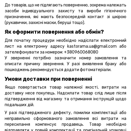
До товарів, що не підлягають поверненню, зокрема належать
засоби індивідуального захисту та вироби гігієнічного
призначення, які мають безпосередній контакт зі шкірою
(рукавички, захисні маски, беруші тощо).
Як оформити повернення або обмін?
Для початку процедури необхідно надіслати електронний
лист на електронну адресу kastorama.ua@gmail.com або
зателефонувати за номером: +380960068080
У зверненні потрібно зазначити номер замовлення та
описати причину звернення. У разі виявлення браку або
пошкоджень рекомендується додати фотоматеріали.
Умови доставки при поверненні
Якщо повертається товар належної якості, витрати на
доставку несе покупець. Надсилати товар слід лише після
підтвердження від магазину та отримання інструкцій щодо
подальших дій.
У разі підтвердженого дефекту, помилки комплектації або
неправильно сформованого замовлення всі витрати на
пересилання компенсує продавець. Товар необхідно
відправляти у повній комплектації та оригінальній упаковці