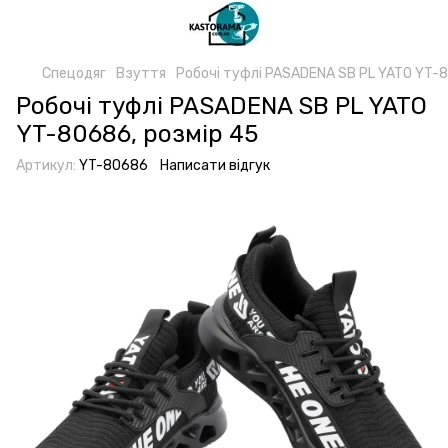
Спецодяг
Взуття
Робочі туфлі PASADENA SB PL YATO YT-8
Робочі туфлі PASADENA SB PL YATO
YT-80686, розмір 45
Артикул:
YT-80686
Написати відгук