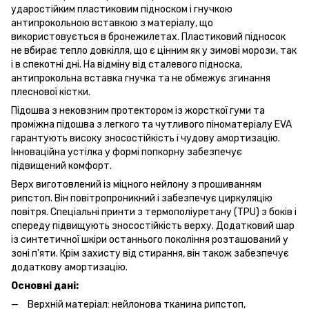
ударостійким пластиковим підноском і гнучкою
антипрокольною вставкою з матеріалу, що
використовується в бронежилетах. Пластиковий підносок
не вбирає тепло довкілля, що є цінним як у зимові морози, так
і в спекотні дні. На відміну від сталевого підноска,
антипрокольна вставка гнучка та не обмежує згинання
плеснової кістки.
Підошва з нековзним протектором із жорсткої гуми та
проміжна підошва з легкого та чутливого піноматеріалу EVA
гарантують високу зносостійкість і чудову амортизацію.
Інноваційна устілка у формі попкорну забезпечує
підвищений комфорт.
Верх виготовлений із міцного нейлону з прошиванням
рипстоп. Він повітропроникний і забезпечує циркуляцію
повітря. Спеціальні принти з термополіуретану (TPU) з боків і
спереду підвищують зносостійкість верху. Додатковий шар
із синтетичної шкіри останнього покоління розташований у
зоні п'яти. Крім захисту від стирання, він також забезпечує
додаткову амортизацію.
Основні дані:
Верхній матеріал: нейлонова тканина рипстоп,