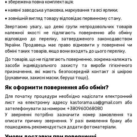
♦ збережена повна комплектація;
♦ наявні заводська упаковка, маркування та всі ярлики;
♦ зовнішній вигляд товару відповідає первинному стану.
Звертаємо увагу, що деякі групи непродовольчих товарів
належної якості не підлягають поверненню або обміну
відповідно до переліку, затвердженого законодавством
України. Продавець має право відмовити у поверненні чи
обміні таких товарів, якщо вони входять до цього переліку.
До товарів, що не підлягають поверненню, зокрема належать
засоби індивідуального захисту та вироби гігієнічного
призначення, які мають безпосередній контакт зі шкірою
(рукавички, захисні маски, беруші тощо).
Як оформити повернення або обмін?
Для початку процедури необхідно надіслати електронний
лист на електронну адресу kastorama.ua@gmail.com або
зателефонувати за номером: +380960068080
У зверненні потрібно зазначити номер замовлення та
описати причину звернення. У разі виявлення браку або
пошкоджень рекомендується додати фотоматеріали.
Умови доставки при поверненні