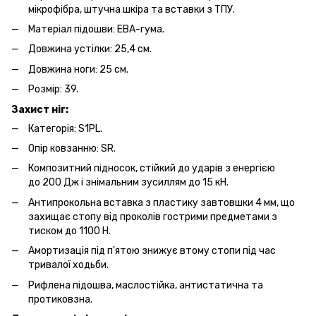
мікрофібра, штучна шкіра та вставки з ТПУ.
Матеріал підошви: ЕВА-гума.
Довжина устілки: 25,4 см.
Довжина ноги: 25 см.
Розмір: 39.
Захист ніг:
Категорія: S1PL.
Опір ковзанню: SR.
Композитний підносок, стійкий до ударів з енергією
до 200 Дж і знімальним зусиллям до 15 кН.
Антипрокольна вставка з пластику завтовшки 4 мм, що
захищає стопу від проколів гострими предметами з
тиском до 1100 Н.
Амортизація під п'ятою знижує втому стопи під час
тривалої ходьби.
Рифлена підошва, маслостійка, антистатична та
протиковзна.