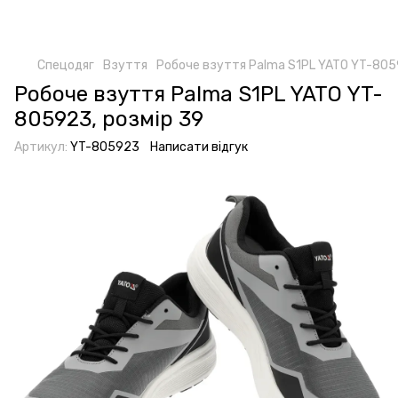
Спецодяг
Взуття
Робоче взуття Palma S1PL YATO YT-805
Робоче взуття Palma S1PL YATO YT-
805923, розмір 39
Артикул:
YT-805923
Написати відгук