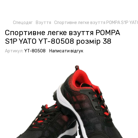
Спецодяг
Взуття
Спортивне легке взуття POMPA S1P YAT
Спортивне легке взуття POMPA
S1P YATO YT-80508 розмір 38
Артикул:
YT-80508
Написати відгук