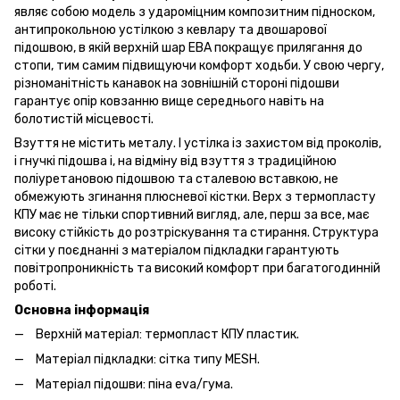
являє собою модель з удароміцним композитним підноском,
антипрокольною устілкою з кевлару та двошарової
підошвою, в якій верхній шар ЕВА покращує прилягання до
стопи, тим самим підвищуючи комфорт ходьби. У свою чергу,
різноманітність канавок на зовнішній стороні підошви
гарантує опір ковзанню вище середнього навіть на
болотистій місцевості.
Взуття не містить металу. І устілка із захистом від проколів,
і гнучкі підошва і, на відміну від взуття з традиційною
поліуретановою підошвою та сталевою вставкою, не
обмежують згинання плюсневої кістки. Верх з термопласту
КПУ має не тільки спортивний вигляд, але, перш за все, має
високу стійкість до розтріскування та стирання. Структура
сітки у поєднанні з матеріалом підкладки гарантують
повітропроникність та високий комфорт при багатогодинній
роботі.
Основна інформація
Верхній матеріал: термопласт КПУ пластик.
Матеріал підкладки: сітка типу MESH.
Матеріал підошви: піна eva/гума.