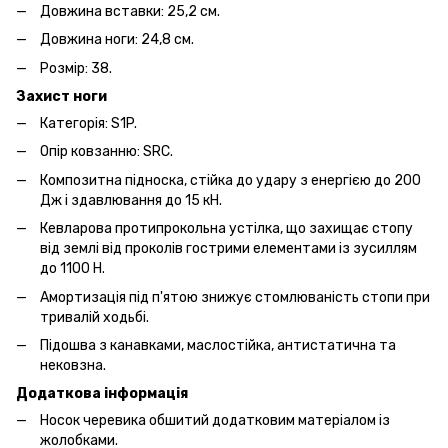
Довжина вставки: 25,2 см.
Довжина ноги: 24,8 см.
Розмір: 38.
Захист ноги
Категорія: S1P.
Опір ковзанню: SRC.
Композитна підноска, стійка до удару з енергією до 200
Дж і здавлювання до 15 кН.
Кевларова протипрокольна устілка, що захищає стопу
від землі від проколів гострими елементами із зусиллям
до 1100 Н.
Амортизація під п'ятою знижує стомлюваність стопи при
тривалій ходьбі.
Підошва з канавками, маслостійка, антистатична та
нековзна.
Додаткова інформація
Носок черевика обшитий додатковим матеріалом із
жолобками.