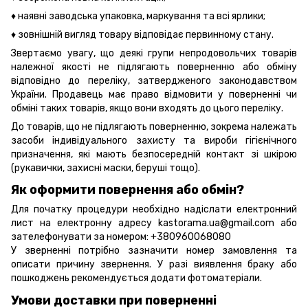
♦ наявні заводська упаковка, маркування та всі ярлики;
♦ зовнішній вигляд товару відповідає первинному стану.
Звертаємо увагу, що деякі групи непродовольчих товарів
належної якості не підлягають поверненню або обміну
відповідно до переліку, затвердженого законодавством
України. Продавець має право відмовити у поверненні чи
обміні таких товарів, якщо вони входять до цього переліку.
До товарів, що не підлягають поверненню, зокрема належать
засоби індивідуального захисту та вироби гігієнічного
призначення, які мають безпосередній контакт зі шкірою
(рукавички, захисні маски, беруші тощо).
Як оформити повернення або обмін?
Для початку процедури необхідно надіслати електронний
лист на електронну адресу kastorama.ua@gmail.com або
зателефонувати за номером: +380960068080
У зверненні потрібно зазначити номер замовлення та
описати причину звернення. У разі виявлення браку або
пошкоджень рекомендується додати фотоматеріали.
Умови доставки при поверненні