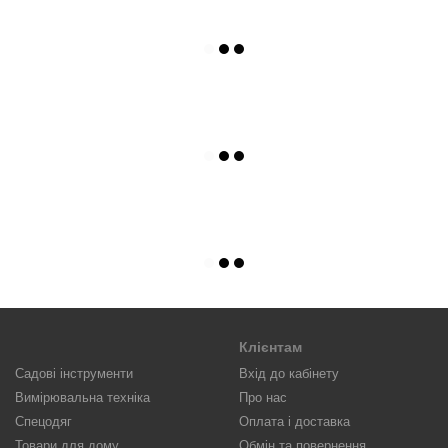
Клієнтам
Садові інструменти
Вхід до кабінету
Вимірювальна техніка
Про нас
Спецодяг
Оплата і доставка
Товари для дому
Обмін та повернення