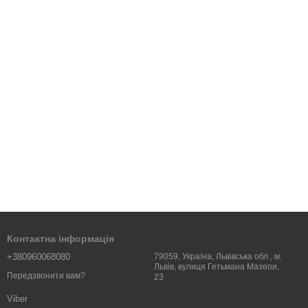
Контактна інформація
+380960068080
79059, Україна, Львівська обл., м.
Львів, вулиця Гетьмана Мазепи,
Передзвонити вам?
23
Viber