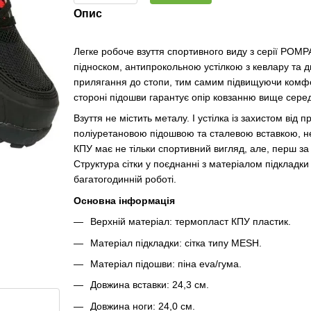
Опис
Легке робоче взуття спортивного виду з серії PO
підноском, антипрокольною устілкою з кевлару та 
прилягання до стопи, тим самим підвищуючи комфорт
стороні підошви гарантує опір ковзанню вище середн
Взуття не містить металу. І устілка із захистом від пр
поліуретановою підошвою та сталевою вставкою, не
КПУ має не тільки спортивний вигляд, але, перш за в
Структура сітки у поєднанні з матеріалом підкладк
багатогодинній роботі.
Основна інформація
Верхній матеріал: термопласт КПУ пластик.
Матеріал підкладки: сітка типу MESH.
Матеріал підошви: піна eva/гума.
Довжина вставки: 24,3 см.
Довжина ноги: 24,0 см.