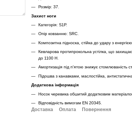
Розмір: 37.
Захист ноги
Категорія: S1P.
Опір ковзанню: SRC.
Композитна підноска, стійка до удару з енергіє
Кевларова протипрокольна устілка, що захищає 
до 1100 Н.
Амортизація під п'ятою знижує стомлюваність ст
Підошва з канавками, маслостійка, антистатична
Додаткова інформація
Носок черевика обшитий додатковим матеріало
Відповідність вимогам EN 20345.
Доставка
Оплата
Повернення