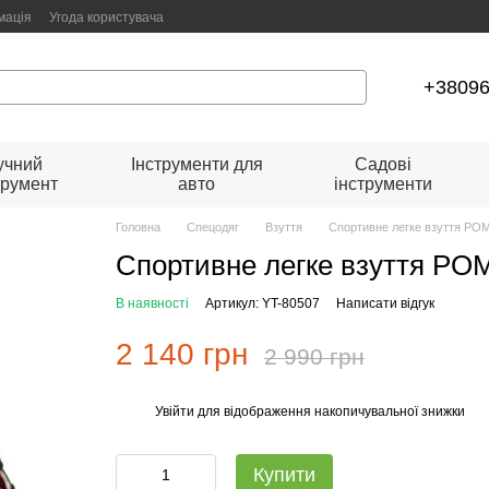
мація
Угода користувача
+3809
учний
Інструменти для
Садові
трумент
авто
інструменти
Головна
Спецодяг
Взуття
Спортивне легке взуття POM
Спортивне легке взуття PO
В наявності
Артикул: YT-80507
Написати відгук
2 140 грн
2 990 грн
Увійти
для відображення накопичувальної знижки
%
Купити