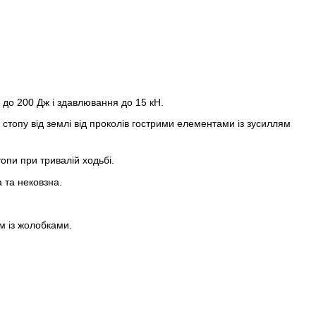
ю до 200 Дж і здавлювання до 15 кН.
стопу від землі від проколів гострими елементами із зусиллям
опи при тривалій ходьбі.
 та нековзна.
м із жолобками.