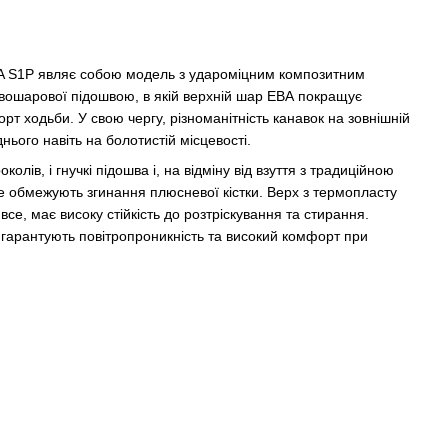
MPA S1P являє собою модель з удароміцним композитним
двошарової підошвою, в якій верхній шар ЕВА покращує
 ходьби. У свою чергу, різноманітність канавок на зовнішній
ього навіть на болотистій місцевості.
околів, і гнучкі підошва і, на відміну від взуття з традиційною
 обмежують згинання плюсневої кістки. Верх з термопласту
се, має високу стійкість до розтріскування та стирання.
и гарантують повітропроникність та високий комфорт при