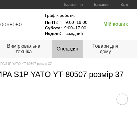
Порівняння
Бажання
Вхід
Графік роботи:
Пн-Пт:
9:00–19.00
60068080
Мій кошик
Субота:
9:00–17.00
Неділя:
вихідний
Вимірювальна
Товари для
Спецодяг
техніка
дому
PA S1P YATO YT-80507 розмір 37
MPA S1P YATO YT-80507 розмір 37