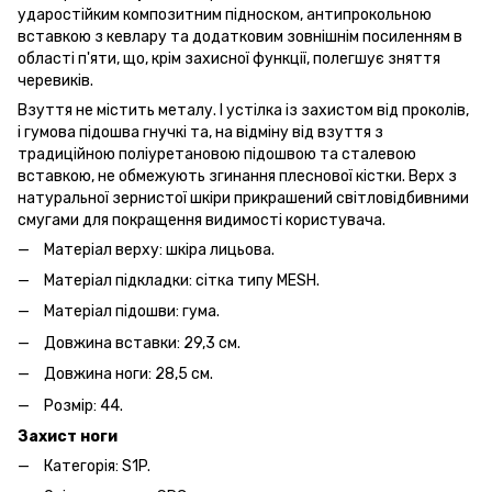
ударостійким композитним підноском, антипрокольною
вставкою з кевлару та додатковим зовнішнім посиленням в
області п'яти, що, крім захисної функції, полегшує зняття
черевиків.
Взуття не містить металу. І устілка із захистом від проколів,
і гумова підошва гнучкі та, на відміну від взуття з
традиційною поліуретановою підошвою та сталевою
вставкою, не обмежують згинання плеснової кістки. Верх з
натуральної зернистої шкіри прикрашений світловідбивними
смугами для покращення видимості користувача.
Матеріал верху: шкіра лицьова.
Матеріал підкладки: сітка типу MESH.
Матеріал підошви: гума.
Довжина вставки: 29,3 см.
Довжина ноги: 28,5 см.
Розмір: 44.
Захист ноги
Категорія: S1P.