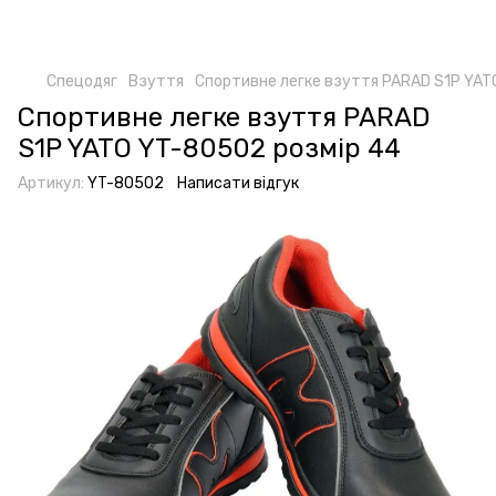
Спецодяг
Взуття
Спортивне легке взуття PARAD S1P YAT
Спортивне легке взуття PARAD
S1P YATO YT-80502 розмір 44
Артикул:
YT-80502
Написати відгук