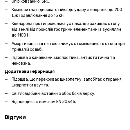
Опір ковзанню: SRC.
Композитна підноска, стійка до удару з енергією до 200
Дж і здавлювання до 15 кН.
Кевларова протипрокольна устілка, що захищає стопу
від землі від проколів гострими елементами із зусиллям
до 1100 Н.
Амортизація під п'ятою знижує стомлюваність стопи при
тривалій ходьбі.
Підошва з канавками, маслостійка, антистатична та
нековзна.
Додаткова інформація
Підошва, що перекриває шкарпетку, запобігає стирання
шкарпетки взуття.
Світловідбивні вставки з обох боків верху.
Відповідність вимогам EN 20345.
Відгуки