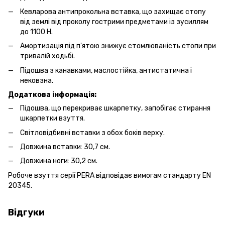
Кевларова антипрокольна вставка, що захищає стопу
від землі від проколу гострими предметами із зусиллям
до 1100 Н.
Амортизація під п'ятою знижує стомлюваність стопи при
тривалій ходьбі.
Підошва з канавками, маслостійка, антистатична і
нековзна.
Додаткова інформація:
Підошва, що перекриває шкарпетку, запобігає стирання
шкарпетки взуття.
Світловідбивні вставки з обох боків верху.
Довжина вставки: 30,7 см.
Довжина ноги: 30,2 см.
Робоче взуття серії PERA відповідає вимогам стандарту EN
20345.
Відгуки