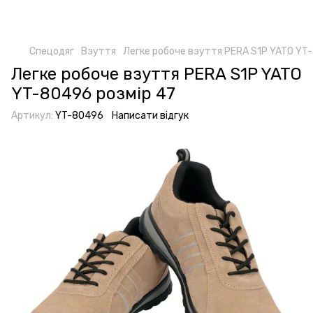
Спецодяг
Взуття
Легке робоче взуття PERA S1P YATO YT
Легке робоче взуття PERA S1P YATO
YT-80496 розмір 47
Артикул:
YT-80496
Написати відгук