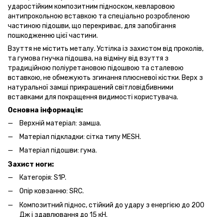
ударостійким композитним підноском, кевларовою
антипрокольною вставкою та спеціально розробленою
частиною підошви, що перекриває, для запобігання
пошкодженню цієї частини.
Взуття не містить металу. Устілка із захистом від проколів,
та гумова гнучка підошва, на відміну від взуття з
традиційною поліуретановою підошвою та сталевою
вставкою, не обмежують згинання плюсневої кістки. Верх з
натуральної замші прикрашений світловідбивними
вставками для покращення видимості користувача.
Основна інформація:
Верхній матеріал: замша.
Матеріал підкладки: сітка типу MESH.
Матеріал підошви: гума.
Захист ноги:
Категорія: S1P.
Опір ковзанню: SRC.
Композитний піднос, стійкий до удару з енергією до 200
Дж і здавлювання до 15 кН.