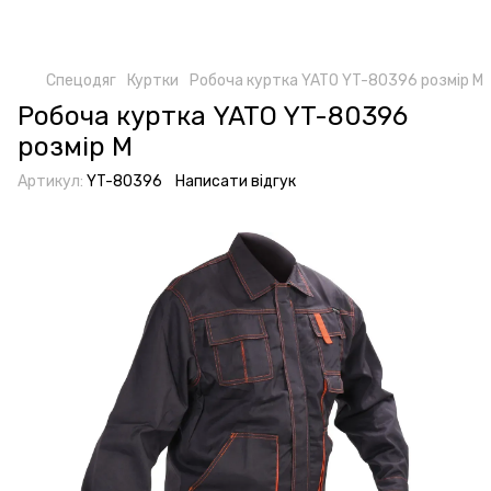
Спецодяг
Куртки
Робоча куртка YATO YT-80396 розмір M
Робоча куртка YATO YT-80396
розмір M
Артикул:
YT-80396
Написати відгук