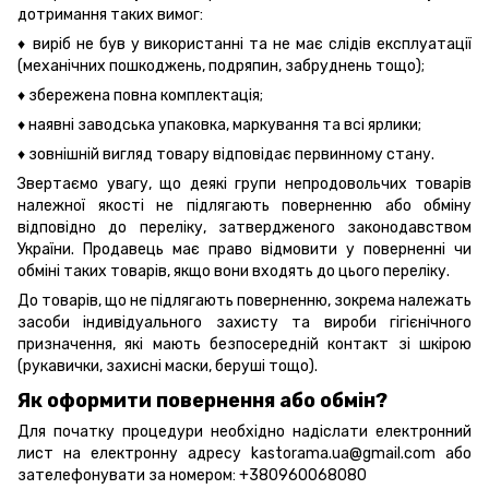
дотримання таких вимог:
♦ виріб не був у використанні та не має слідів експлуатації
(механічних пошкоджень, подряпин, забруднень тощо);
♦ збережена повна комплектація;
♦ наявні заводська упаковка, маркування та всі ярлики;
♦ зовнішній вигляд товару відповідає первинному стану.
Звертаємо увагу, що деякі групи непродовольчих товарів
належної якості не підлягають поверненню або обміну
відповідно до переліку, затвердженого законодавством
України. Продавець має право відмовити у поверненні чи
обміні таких товарів, якщо вони входять до цього переліку.
До товарів, що не підлягають поверненню, зокрема належать
засоби індивідуального захисту та вироби гігієнічного
призначення, які мають безпосередній контакт зі шкірою
(рукавички, захисні маски, беруші тощо).
Як оформити повернення або обмін?
Для початку процедури необхідно надіслати електронний
лист на електронну адресу kastorama.ua@gmail.com або
зателефонувати за номером: +380960068080