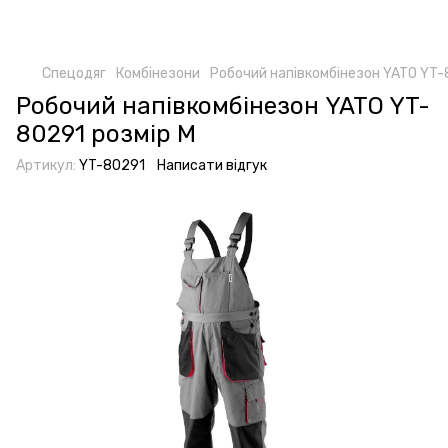
Спецодяг
Комбінезони
Робочий напівкомбінезон YATO YT-
Робочий напівкомбінезон YATO YT-
80291 розмір M
Артикул:
YT-80291
Написати відгук