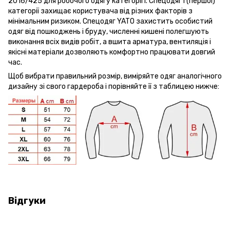
2016/425 для робочого одягу категорії I. Спецодяг I (першої)
категорії захищає користувача від різних факторів з
мінімальним ризиком. Спецодяг YATO захистить особистий
одяг від пошкоджень і бруду, численні кишені полегшують
виконання всіх видів робіт, а вшита арматура, вентиляція і
якісні матеріали дозволяють комфортно працювати довгий
час.
Щоб вибрати правильний розмір, виміряйте одяг аналогічного
дизайну зі свого гардероба і порівняйте її з таблицею нижче:
Відгуки