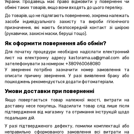
України. Продавець має право відмовити у поверненні чи
обміні таких товарів, якщо вони входять до цього переліку.
До товарів, що не підлягають поверненню, зокрема належать
засоби індивідуального захисту та вироби гігієнічного
призначення, які мають безпосередній контакт зі шкірою
(рукавички, захисні маски, беруші тощо).
Як оформити повернення або обмін?
Для початку процедури необхідно надіслати електронний
лист на електронну адресу kastorama.ua@gmail.com або
зателефонувати за номером: +380960068080
У зверненні потрібно зазначити номер замовлення та
описати причину звернення. У разі виявлення браку або
пошкоджень рекомендується додати фотоматеріали.
Умови доставки при поверненні
Якщо повертається товар належної якості, витрати на
доставку несе покупець. Надсилати товар слід лише після
підтвердження від магазину та отримання інструкцій щодо
подальших дій.
У разі підтвердженого дефекту, помилки комплектації або
неправильно сформованого замовлення всі витрати на