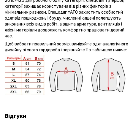
2016/425 для робочого одягу категорії I. Спецодяг I (першої)
категорії захищає користувача від різних факторів з
мінімальним ризиком. Спецодяг YATO захистить особистий
одяг від пошкоджень і бруду, численні кишені полегшують
виконання всіх видів робіт, а вшита арматура, вентиляція і
якісні матеріали дозволяють комфортно працювати довгий
час.
Щоб вибрати правильний розмір, виміряйте одяг аналогічного
дизайну зі свого гардероба і порівняйте її з таблицею нижче:
Відгуки