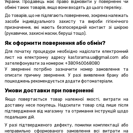
України. Продавець має право відмовити у поверненні чи
обміні таких товарів, якщо вони входять до цього переліку.
До товарів, що не підлягають поверненню, зокрема належать
засоби індивідуального захисту та вироби гігієнічного
призначення, які мають безпосередній контакт зі шкірою
(рукавички, захисні маски, беруші тощо).
Як оформити повернення або обмін?
Для початку процедури необхідно надіслати електронний
лист на електронну адресу kastorama.ua@gmail.com або
зателефонувати за номером: +380960068080
У зверненні потрібно зазначити номер замовлення та
описати причину звернення. У разі виявлення браку або
пошкоджень рекомендується додати фотоматеріали.
Умови доставки при поверненні
Якщо повертається товар належної якості, витрати на
доставку несе покупець. Надсилати товар слід лише після
підтвердження від магазину та отримання інструкцій щодо
подальших дій.
У разі підтвердженого дефекту, помилки комплектації або
неправильно сформованого замовлення всі витрати на