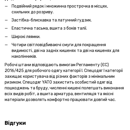
Подвійний рядок і множинна прострочка в місцях,
схильних до розриву.
Застібка-блискавка та латунний гудзик.
Еластична тасьма, вшита з боків талії.
Широкі ляямки.
Чотири світловідбиваючі смуги для покращення
видимості, дві на задніх кишенях та дві на кишенях для
наколінників.
Робочі штани відповідають вимогам Регламенту (ЄС)
2016/425 для робочого одягу категорії І. Спецодяг І категорії
захищає користувача від різних факторів з мінімальним
ризиком. Спецодяг YATO захистить особистий одяг від
пошкоджень та бруду, численні кишені полегшать виконання
всіх видів робіт, а вшита арматура, вентиляція та якісні
матеріали дозволять комфортно працювати довгий час.
Відгуки