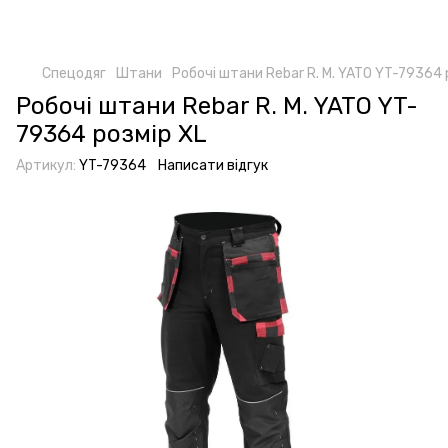
Спецодяг
Штани
Робочі штани Rebar R. M. YATO YT-79364 
Робочі штани Rebar R. M. YATO YT-
79364 розмір XL
Артикул:
YT-79364
Написати відгук