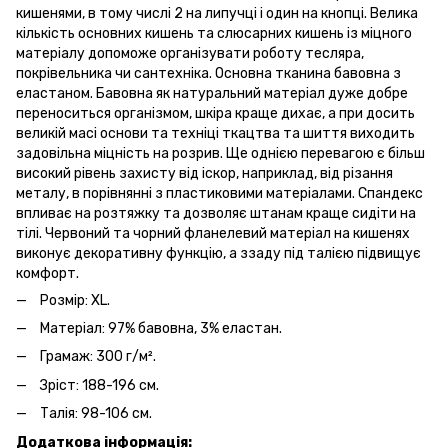
кишенями, в тому числі 2 на липучці і один на кнопці. Велика
кількість основних кишень та слюсарних кишень із міцного
матеріалу допоможе організувати роботу тесляра,
покрівельника чи сантехніка. Основна тканина бавовна з
еластаном. Бавовна як натуральний матеріал дуже добре
переноситься організмом, шкіра краще дихає, а при досить
великій масі основи та техніці ткацтва та шиття виходить
задовільна міцність на розрив. Ще однією перевагою є більш
високий рівень захисту від іскор, наприклад, від різання
металу, в порівнянні з пластиковими матеріалами. Спандекс
впливає на розтяжку та дозволяє штанам краще сидіти на
тілі. Червоний та чорний фланелевий матеріал на кишенях
виконує декоративну функцію, а ззаду під талією підвищує
комфорт.
Розмір: XL.
Матеріал: 97% бавовна, 3% еластан.
Грамаж: 300 г/м².
Зріст: 188-196 см.
Талія: 98-106 см.
Додаткова інформація: