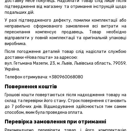
доставку несе покупець. Надсилати товар слід лише після
підтвердження від магазину та отримання інструкцій щодо
подальших дій.
У разі підтвердженого дефекту, помилки комплектації або
неправильно сформованого замовлення всі витрати на
пересилання компенсує продавець. Товар необхідно
відправляти у повній комплектації та оригінальній упаковці
виробника.
Після погодження деталей товар слід надіслати службою
доставки «Нова пошта» за адресою:
вул. Гетьмана Мазепи, 23, м. Львів, Львівська область, 79059,
Україна.
Телефон отримувача:
+380960068080
Повернення коштів
Грошові кошти повертаються після надходження товару на
склад та перевірки його стану. Строк повернення становить
до 7 робочих днів. Відшкодування здійснюється тим самим
способом, яким була проведена оплата.
Перевірка замовлення при отриманні
Рекомендуємо перевіряти товар і його комплектацію