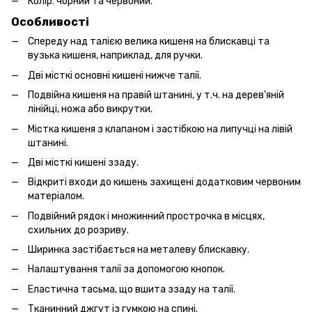
Колір: чорний та червоний.
Особливості
Спереду над талією велика кишеня на блискавці та
вузька кишеня, наприклад, для ручки.
Дві місткі основні кишені нижче талії.
Подвійна кишеня на правій штанині, у т.ч. на дерев'яній
лінійці, ножа або викрутки.
Містка кишеня з клапаном і застібкою на липучці на лівій
штанині.
Дві місткі кишені ззаду.
Відкриті входи до кишень захищені додатковим червоним
матеріалом.
Подвійний рядок і множинний прострочка в місцях,
схильних до розриву.
Ширинка застібається на металеву блискавку.
Налаштування талії за допомогою кнопок.
Еластична тасьма, що вшита ззаду на талії.
Тканинний джгут із гумкою на спині.