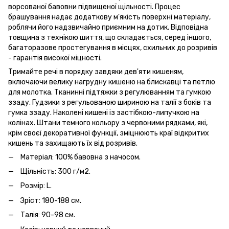
ворсованої бавовни підвищеної щільності. Процес
брашування надає додаткову м'якість поверхні матеріалу,
роблячи його надзвичайно приємним на дотик. Відповідна
товщина з технікою шиття, що складається, серед іншого,
багаторазове простегування в місцях, схильних до розривів
- гарантія високої міцності.
Тримайте речі в порядку завдяки дев'яти кишеням,
включаючи велику нагрудну кишеню на блискавці та петлю
для молотка. Тканинні підтяжки з регулюванням та гумкою
ззаду. Гудзики з регульованою шириною на талії з боків та
гумка ззаду. Наколені кишені із застібкою-липучкою на
колінах. Штани темного кольору з червоними рядками, які,
крім своєї декоративної функції, зміцнюють краї відкритих
кишень та захищають їх від розривів.
Матеріал: 100% бавовна з начосом.
Щільність: 300 г/м2.
Розмір: L.
Зріст: 180-188 см.
Талія: 90-98 см.