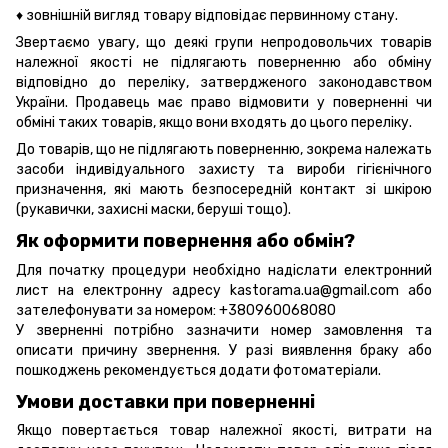
♦ зовнішній вигляд товару відповідає первинному стану.
Звертаємо увагу, що деякі групи непродовольчих товарів
належної якості не підлягають поверненню або обміну
відповідно до переліку, затвердженого законодавством
України. Продавець має право відмовити у поверненні чи
обміні таких товарів, якщо вони входять до цього переліку.
До товарів, що не підлягають поверненню, зокрема належать
засоби індивідуального захисту та вироби гігієнічного
призначення, які мають безпосередній контакт зі шкірою
(рукавички, захисні маски, беруші тощо).
Як оформити повернення або обмін?
Для початку процедури необхідно надіслати електронний
лист на електронну адресу kastorama.ua@gmail.com або
зателефонувати за номером: +380960068080
У зверненні потрібно зазначити номер замовлення та
описати причину звернення. У разі виявлення браку або
пошкоджень рекомендується додати фотоматеріали.
Умови доставки при поверненні
Якщо повертається товар належної якості, витрати на