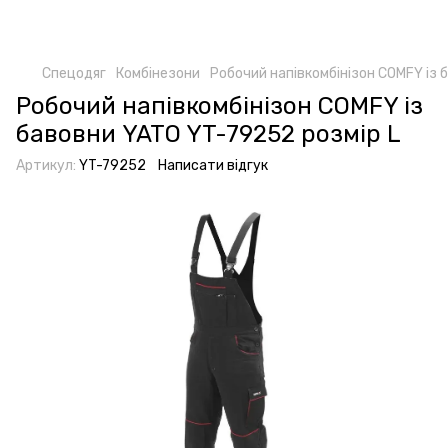
Спецодяг
Комбінезони
Робочий напівкомбінізон COMFY із 
Робочий напівкомбінізон COMFY із
бавовни YATO YT-79252 розмір L
Артикул:
YT-79252
Написати відгук