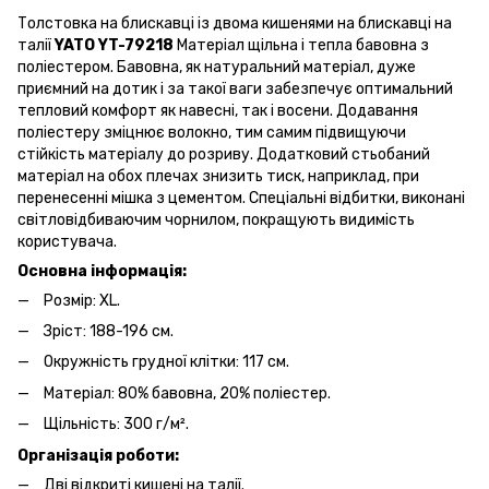
Толстовка на блискавці із двома кишенями на блискавці на
талії
YATO YT-79218
Матеріал щільна і тепла бавовна з
поліестером. Бавовна, як натуральний матеріал, дуже
приємний на дотик і за такої ваги забезпечує оптимальний
тепловий комфорт як навесні, так і восени. Додавання
поліестеру зміцнює волокно, тим самим підвищуючи
стійкість матеріалу до розриву. Додатковий стьобаний
матеріал на обох плечах знизить тиск, наприклад, при
перенесенні мішка з цементом. Спеціальні відбитки, виконані
світловідбиваючим чорнилом, покращують видимість
користувача.
Основна інформація:
Розмір: XL.
Зріст: 188-196 см.
Окружність грудної клітки: 117 см.
Матеріал: 80% бавовна, 20% поліестер.
Щільність: 300 г/м².
Організація роботи:
Дві відкриті кишені на талії.