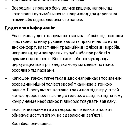
Дві кишені на блискавці навколо талії.
Всередині з правого боку велика кишеня, наприклад,
капелюхи, і вузький кишеню, наприклад для дерев'яної
лінійки або відновлювального напою.
Додаткова інформація:
Еластична у двох напрямках тканина з боків, під пахвами
і частково по низу рукавів зводить практично до нуля
дискомфорт, властивий традиційним флісовим виробів,
наприклад, при поворотах тулуба або при роботі з
руками над головою. Він також забезпечує кращу
циркуляцію повітря, завдяки чому ми менше потіємо,
особливо під пахвами.
Капюшон також тягнеться в двох напрямках і посилений
зсередини міцної поліестерової тканиною з тонкою
рядком. В результаті капюшон захищає від вітру, в той
же час добре прилягаючи до голови, а завдяки піднятому
коміру немає необхідності використовувати зав'язку.
Еластична манжета з отвором для великого пальця,
обмежує доступ вітру, не здавлюючи зап'ясті.
Застібка-блискавка.