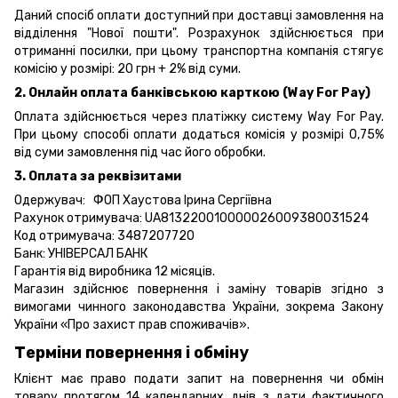
Даний спосіб оплати доступний при доставці замовлення на
відділення "Нової пошти". Розрахунок здійснюється при
отриманні посилки, при цьому транспортна компанія стягує
комісію у розмірі: 20 грн + 2% від суми.
2. Онлайн оплата банківською карткою (Way For Pay)
Оплата здійснюється через платіжку систему Way For Pay.
При цьому способі оплати додаться комісія у розмірі 0,75%
від суми замовлення під час його обробки.
3. Оплата за реквізитами
Одержувач: ФОП Хаустова Ірина Сергіївна
Рахунок отримувача: UA813220010000026009380031524
Код отримувача: 3487207720
Банк: УНІВЕРСАЛ БАНК
Гарантія від виробника 12 місяців.
Магазин здійснює повернення і заміну товарів згідно з
вимогами чинного законодавства України, зокрема
Закону
України «Про захист прав споживачів».
Терміни повернення і обміну
Клієнт має право подати запит на повернення чи обмін
товару протягом 14 календарних днів з дати фактичного