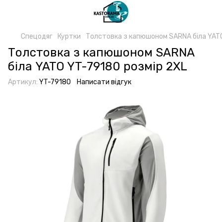
Спецодяг
Куртки
Толстовка з капюшоном SARNA біла YATO
Толстовка з капюшоном SARNA
біла YATO YT-79180 розмір 2XL
Артикул:
YT-79180
Написати відгук