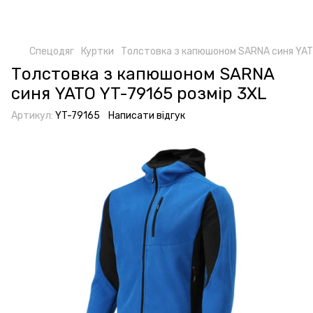
Спецодяг
Куртки
Толстовка з капюшоном SARNA синя YAT
Толстовка з капюшоном SARNA
синя YATO YT-79165 розмір 3XL
Артикул:
YT-79165
Написати відгук