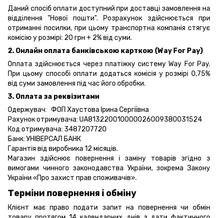
Даний спосіб оплати доступний при доставці замовлення на
відділення "Нової пошти". Розрахунок здійснюється при
отриманні посилки, при цьому транспортна компанія стягує
комісію у розмірі: 20 грн + 2% від суми.
2. Онлайн оплата банківською карткою (Way For Pay)
Оплата здійснюється через платіжку систему Way For Pay.
При цьому способі оплати додаться комісія у розмірі 0,75%
від суми замовлення під час його обробки.
3. Оплата за реквізитами
Одержувач: ФОП Хаустова Ірина Сергіївна
Рахунок отримувача: UA813220010000026009380031524
Код отримувача: 3487207720
Банк: УНІВЕРСАЛ БАНК
Гарантія від виробника 12 місяців.
Магазин здійснює повернення і заміну товарів згідно з
вимогами чинного законодавства України, зокрема
Закону
України «Про захист прав споживачів».
Терміни повернення і обміну
Клієнт має право подати запит на повернення чи обмін
товару протягом 14 календарних днів з дати фактичного