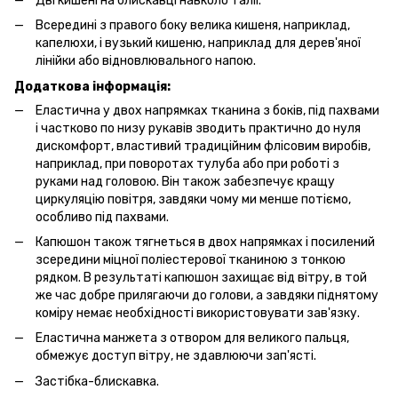
Дві кишені на блискавці навколо талії.
Всередині з правого боку велика кишеня, наприклад,
капелюхи, і вузький кишеню, наприклад для дерев'яної
лінійки або відновлювального напою.
Додаткова інформація:
Еластична у двох напрямках тканина з боків, під пахвами
і частково по низу рукавів зводить практично до нуля
дискомфорт, властивий традиційним флісовим виробів,
наприклад, при поворотах тулуба або при роботі з
руками над головою. Він також забезпечує кращу
циркуляцію повітря, завдяки чому ми менше потіємо,
особливо під пахвами.
Капюшон також тягнеться в двох напрямках і посилений
зсередини міцної поліестерової тканиною з тонкою
рядком. В результаті капюшон захищає від вітру, в той
же час добре прилягаючи до голови, а завдяки піднятому
коміру немає необхідності використовувати зав'язку.
Еластична манжета з отвором для великого пальця,
обмежує доступ вітру, не здавлюючи зап'ясті.
Застібка-блискавка.