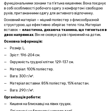
функціональними зонами та п’ятьма кишенями. Вона поєднує
в собі особливості робочого одягу з комфортом і свободою
рухів, притаманними одягу для активного відпочинку.
Основний матеріал — міцний поліестер з флисообразной
структурою, що ефективно зберігає тепло тіла. Матеріал
вставок —
еластична, дихаюча тканина, що тягнеться в
двох напрямках
. Він не сковує рухів і приємний на дотик.
Основна інформація:
Розмір: L.
Зріст: 196-204 см.
Окружність грудної клітки: 129-137 см.
Матеріал: 100% поліестер.
Вага: 300 г/м².
Матеріал вставки: 85% поліестер, 15% еластан.
Вага: 290 г/м².
Організація роботи:
Кишеня на блискавці на лівих грудях.