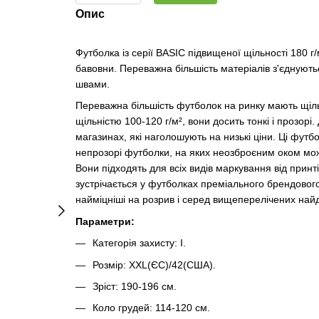
Опис
Футболка із серії BASIC підвищеної щільності 180 г
бавовни. Переважна більшість матеріалів з'єднуют
швами.
Переважна більшість футболок на ринку мають щіль
щільністю 100-120 г/м², вони досить тонкі і прозор
магазинах, які наголошують на низькі ціни. Ці футбо
непрозорі футболки, на яких неозброєним оком мож
Вони підходять для всіх видів маркування від принті
зустрічається у футболках преміального брендового
найміцніші на розрив і серед вищеперелічених на
Параметри:
Категорія захисту: I.
Розмір: XXL(ЄС)/42(США).
Зріст: 190-196 см.
Коло грудей: 114-120 см.