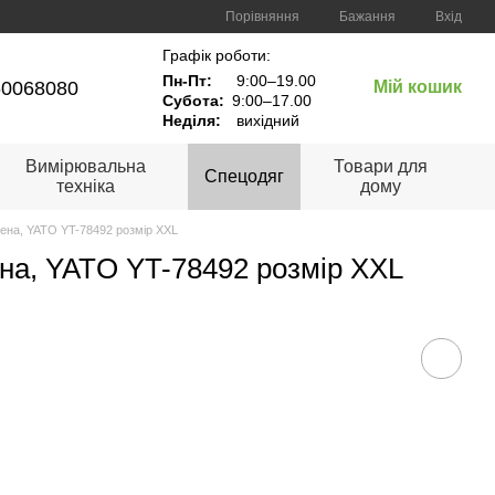
Порівняння
Бажання
Вхід
Графік роботи:
Пн-Пт:
9:00–19.00
60068080
Мій кошик
Субота:
9:00–17.00
Неділя:
вихідний
Вимірювальна
Товари для
Спецодяг
техніка
дому
лена, YATO YT-78492 розмір XXL
ена, YATO YT-78492 розмір XXL