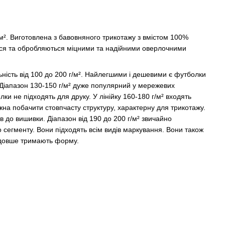
/м². Виготовлена з бавовняного трикотажу з вмістом 100%
ься та обробляються міцними та надійними оверлочними
ність від 100 до 200 г/м². Найлегшими і дешевими є футболки
і. Діапазон 130-150 г/м² дуже популярний у мережевих
лки не підходять для друку. У лінійку 160-180 г/м² входять
на побачити стовпчасту структуру, характерну для трикотажу.
в до вишивки. Діапазон від 190 до 200 г/м² звичайно
 сегменту. Вони підходять всім видів маркування. Вони також
йдовше тримають форму.