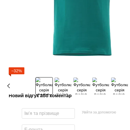
−32%
Новий відгук або коментар
Увійти за допомогою