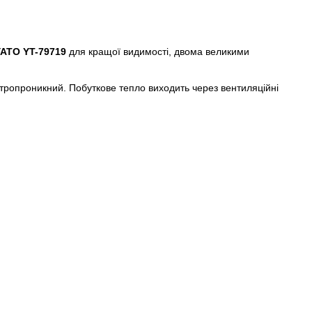
YATO YT-79719
для кращої видимості, двома великими
ітропроникний. Побуткове тепло виходить через вентиляційні