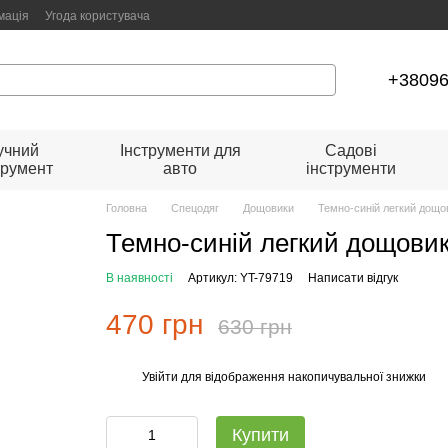
мація
Угода користувача
+3809
учний
Інструменти для
Садові
трумент
авто
інструменти
Головна
Спецодяг
Дощовики
Темно-синій легкий дощо
Темно-синій легкий дощовик
В наявності
Артикул: YT-79719
Написати відгук
470 грн
630 грн
Увійти
для відображення накопичувальної знижки
%
Купити