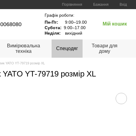
Порівняння
Бажання
Вхід
Графік роботи:
Пн-Пт:
9:00–19.00
60068080
Мій кошик
Субота:
9:00–17.00
Неділя:
вихідний
Вимірювальна
Товари для
Спецодяг
техніка
дому
вик YATO YT-79719 розмір XL
 YATO YT-79719 розмір XL