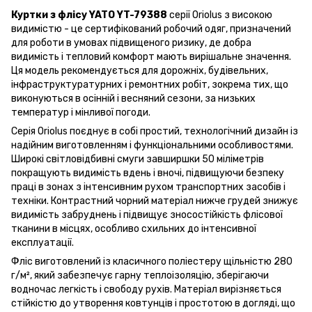
Куртки з флісу YATO YT-79388
серії Oriolus з високою
видимістю - це сертифікований робочий одяг, призначений
для роботи в умовах підвищеного ризику, де добра
видимість і тепловий комфорт мають вирішальне значення.
Ця модель рекомендується для дорожніх, будівельних,
інфраструктуратурних і ремонтних робіт, зокрема тих, що
виконуються в осінній і весняний сезони, за низьких
температур і мінливої погоди.
Серія Oriolus поєднує в собі простий, технологічний дизайн із
надійним виготовленням і функціональними особливостями.
Широкі світловідбивні смуги завширшки 50 міліметрів
покращують видимість вдень і вночі, підвищуючи безпеку
праці в зонах з інтенсивним рухом транспортних засобів і
техніки. Контрастний чорний матеріал нижче грудей знижує
видимість забруднень і підвищує зносостійкість флісової
тканини в місцях, особливо схильних до інтенсивної
експлуатації.
Фліс виготовлений із класичного поліестеру щільністю 280
г/м², який забезпечує гарну теплоізоляцію, зберігаючи
водночас легкість і свободу рухів. Матеріал вирізняється
стійкістю до утворення ковтунців і простотою в догляді, що