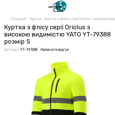
Спецодяг
Куртки
Куртка з флісу серії Oriolus з високою 
Куртка з флісу серії Oriolus з
високою видимістю YATO YT-79388
розмір S
Артикул:
YT-79388
Написати відгук