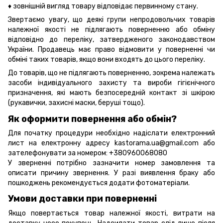
♦ зовнішній вигляд товару відповідає первинному стану.
Звертаємо увагу, що деякі групи непродовольчих товарів
належної якості не підлягають поверненню або обміну
відповідно до переліку, затвердженого законодавством
України. Продавець має право відмовити у поверненні чи
обміні таких товарів, якщо вони входять до цього переліку.
До товарів, що не підлягають поверненню, зокрема належать
засоби індивідуального захисту та вироби гігієнічного
призначення, які мають безпосередній контакт зі шкірою
(рукавички, захисні маски, беруші тощо).
Як оформити повернення або обмін?
Для початку процедури необхідно надіслати електронний
лист на електронну адресу kastorama.ua@gmail.com або
зателефонувати за номером: +380960068080
У зверненні потрібно зазначити номер замовлення та
описати причину звернення. У разі виявлення браку або
пошкоджень рекомендується додати фотоматеріали.
Умови доставки при поверненні
Якщо повертається товар належної якості, витрати на