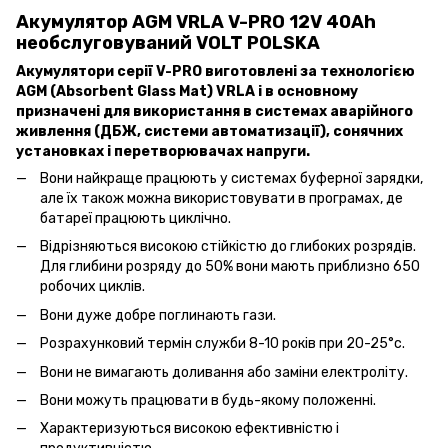
Акумулятор AGM VRLA V-PRO 12V 40Ah
необслуговуваний VOLT POLSKA
Акумулятори серії V-PRO виготовлені за технологією
AGM (Absorbent Glass Mat) VRLA і в основному
призначені для використання в системах аварійного
живлення (ДБЖ, системи автоматизації), сонячних
установках і перетворювачах напруги.
Вони найкраще працюють у системах буферної зарядки,
але їх також можна використовувати в програмах, де
батареї працюють циклічно.
Відрізняються високою стійкістю до глибоких розрядів.
Для глибини розряду до 50% вони мають приблизно 650
робочих циклів.
Вони дуже добре поглинають гази.
Розрахунковий термін служби 8-10 років при 20-25°c.
Вони не вимагають доливання або заміни електроліту.
Вони можуть працювати в будь-якому положенні.
Характеризуються високою ефективністю і