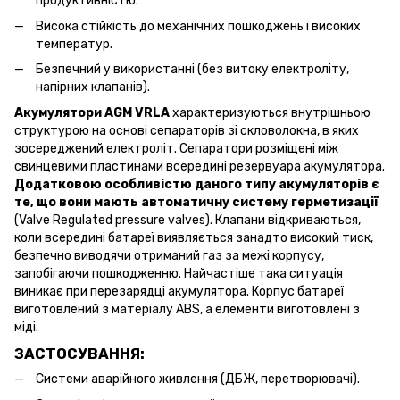
продуктивністю.
Висока стійкість до механічних пошкоджень і високих
температур.
Безпечний у використанні (без витоку електроліту,
напірних клапанів).
Акумулятори AGM VRLA
характеризуються внутрішньою
структурою на основі сепараторів зі скловолокна, в яких
зосереджений електроліт. Сепаратори розміщені між
свинцевими пластинами всередині резервуара акумулятора.
Додатковою особливістю даного типу акумуляторів є
те, що вони мають автоматичну систему герметизації
(Valve Regulated pressure valves). Клапани відкриваються,
коли всередині батареї виявляється занадто високий тиск,
безпечно виводячи отриманий газ за межі корпусу,
запобігаючи пошкодженню. Найчастіше така ситуація
виникає при перезарядці акумулятора. Корпус батареї
виготовлений з матеріалу ABS, а елементи виготовлені з
міді.
ЗАСТОСУВАННЯ:
Системи аварійного живлення (ДБЖ, перетворювачі).