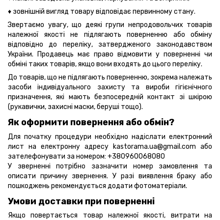
♦ зовнішній вигляд товару відповідає первинному стану.
Звертаємо увагу, що деякі групи непродовольчих товарів
належної якості не підлягають поверненню або обміну
відповідно до переліку, затвердженого законодавством
України. Продавець має право відмовити у поверненні чи
обміні таких товарів, якщо вони входять до цього переліку.
До товарів, що не підлягають поверненню, зокрема належать
засоби індивідуального захисту та вироби гігієнічного
призначення, які мають безпосередній контакт зі шкірою
(рукавички, захисні маски, беруші тощо).
Як оформити повернення або обмін?
Для початку процедури необхідно надіслати електронний
лист на електронну адресу kastorama.ua@gmail.com або
зателефонувати за номером: +380960068080
У зверненні потрібно зазначити номер замовлення та
описати причину звернення. У разі виявлення браку або
пошкоджень рекомендується додати фотоматеріали.
Умови доставки при поверненні
Якщо повертається товар належної якості, витрати на