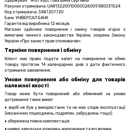
Одержувач: ФОП Хаустова Ірина Сергіївна
Рахунок отримувача: UA813220010000026009380031524
Код отримувача: 3487207720
Банк: УНІВЕРСАЛ БАНК
Гарантія від виробника 12 місяців.
Магазин здійснює повернення і заміну товарів згідно з
вимогами чинного законодавства України, зокрема
Закону
України «Про захист прав споживачів».
Терміни повернення і обміну
Клієнт має право подати запит на повернення чи обмін
товару протягом 14 календарних днів з дати фактичного
отримання замовлення.
Умови повернення або обміну для товарів
належної якості
Товар може бути повернений або обміняний за умови
дотримання таких вимог:
♦ виріб не був у використанні та не має слідів експлуатації
(механічних пошкоджень, подряпин, забруднень тощо);
♦ збережена повна комплектація;
♦ наявні заводська упаковка, маркування та всі ярлики;