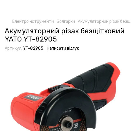
Електроінструменти
Болгарки
Акумуляторний різак безщ
Акумуляторний різак безщітковий
YATO YT-82905
Артикул:
YT-82905
Написати відгук