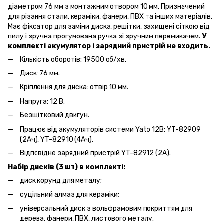
діаметром 76 мм з монтажним отвором 10 мм. Призначений
для різання стали, кераміки, фанери, ПВХ та інших матеріалів.
Має фіксатор для заміни диска, решітки, захищені сіткою від
пилу і зручна прогумована ручка зі зручним перемикачем.
У
комплекті акумулятор і зарядний пристрій не входить.
Кількість оборотів: 19500 об/хв.
Диск: 76 мм.
Кріплення для диска: отвір 10 мм.
Напруга: 12 В.
Безщітковий двигун.
Працює від акумуляторів системи Yato 12В: YT-82909
(2Ач), YT-82910 (4Ач).
Відповідне зарядний пристрій YT-82912 (2A).
Набір дисків (3 шт) в комплекті:
диск корунд для металу;
суцільний алмаз для кераміки;
універсальний диск з вольфрамовим покриттям для
дерева, фанери, ПВХ, листового металу.