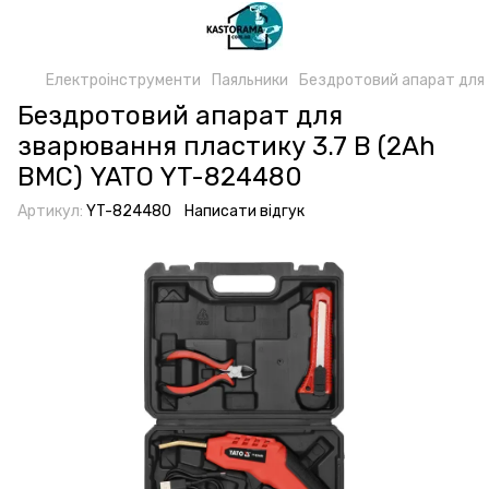
Електроінструменти
Паяльники
Бездротовий апарат для 
Бездротовий апарат для
зварювання пластику 3.7 В (2Ah
BMC) YATO YT-824480
Артикул:
YT-824480
Написати відгук