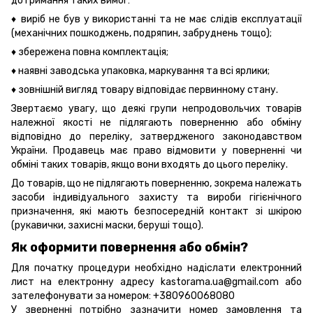
дотримання таких вимог:
♦ виріб не був у використанні та не має слідів експлуатації
(механічних пошкоджень, подряпин, забруднень тощо);
♦ збережена повна комплектація;
♦ наявні заводська упаковка, маркування та всі ярлики;
♦ зовнішній вигляд товару відповідає первинному стану.
Звертаємо увагу, що деякі групи непродовольчих товарів
належної якості не підлягають поверненню або обміну
відповідно до переліку, затвердженого законодавством
України. Продавець має право відмовити у поверненні чи
обміні таких товарів, якщо вони входять до цього переліку.
До товарів, що не підлягають поверненню, зокрема належать
засоби індивідуального захисту та вироби гігієнічного
призначення, які мають безпосередній контакт зі шкірою
(рукавички, захисні маски, беруші тощо).
Як оформити повернення або обмін?
Для початку процедури необхідно надіслати електронний
лист на електронну адресу kastorama.ua@gmail.com або
зателефонувати за номером: +380960068080
У зверненні потрібно зазначити номер замовлення та