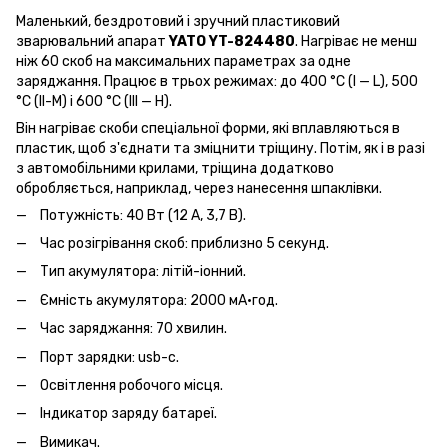
Маленький, бездротовий і зручний пластиковий
зварювальний апарат
YATO YT-824480
. Нагріває не менш
ніж 60 скоб на максимальних параметрах за одне
заряджання. Працює в трьох режимах: до 400 °C (I — L), 500
°C (II-M) і 600 °C (III — H).
Він нагріває скоби спеціальної форми, які вплавляються в
пластик, щоб з'єднати та зміцнити тріщину. Потім, як і в разі
з автомобільними крилами, тріщина додатково
обробляється, наприклад, через нанесення шпаклівки.
Потужність: 40 Вт (12 А, 3,7 В).
Час розігрівання скоб: приблизно 5 секунд.
Тип акумулятора: літій-іонний.
Ємність акумулятора: 2000 мА·год.
Час заряджання: 70 хвилин.
Порт зарядки: usb-c.
Освітлення робочого місця.
Індикатор заряду батареї.
Вимикач.