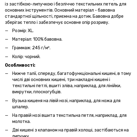
із застібкою-липучкою і безліччю текстильних петель для
основних інструментів. Основний матеріал - бавовна
стандартної щільності, приємна на дотик. Бавовна добре
зберігає тепло і забезпечує основне опір розриву.
Розмір: XL.
Матеріал: 100% бавовна.
Граммаж: 245 г/м².
Колір: чорний.
Особливості:
Нижче талії, спереду, багатофункціональні кишені, в тому
числі дві основних кишені, три накладні кишені і
текстильні петлі, вшиті зліва, наприклад, для лінійки,
викрутки, плоскогубців.
Вузька кишеня на лівій нозі, наприклад, для ножа для
шпалер.
На правій нозі вшита текстильна петля, наприклад, для
молотка.
Дві кишені з клапаном на правій холоші, застібаються на
липучку.