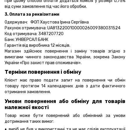
При цьому способі оплати додаться комісія у розмірі 0,75%
від суми замовлення під час його обробки.
3. Оплата за реквізитами
Одержувач: ФОП Хаустова Ірина Сергіївна
Рахунок отримувача: UA813220010000026009380031524
Код отримувача: 3487207720
Банк: УНІВЕРСАЛ БАНК
Гарантія від виробника 12 місяців.
Магазин здійснює повернення і заміну товарів згідно з
вимогами чинного законодавства України, зокрема
Закону
України «Про захист прав споживачів».
Терміни повернення і обміну
Клієнт має право подати запит на повернення чи обмін
товару протягом 14 календарних днів з дати фактичного
отримання замовлення.
Умови повернення або обміну для товарів
належної якості
Товар може бути повернений або обміняний за умови
дотримання таких вимог:
♦ виріб не був у використанні та не має слідів експлуатації