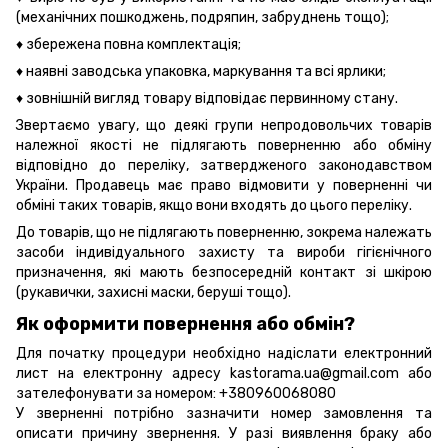
(механічних пошкоджень, подряпин, забруднень тощо);
♦ збережена повна комплектація;
♦ наявні заводська упаковка, маркування та всі ярлики;
♦ зовнішній вигляд товару відповідає первинному стану.
Звертаємо увагу, що деякі групи непродовольчих товарів
належної якості не підлягають поверненню або обміну
відповідно до переліку, затвердженого законодавством
України. Продавець має право відмовити у поверненні чи
обміні таких товарів, якщо вони входять до цього переліку.
До товарів, що не підлягають поверненню, зокрема належать
засоби індивідуального захисту та вироби гігієнічного
призначення, які мають безпосередній контакт зі шкірою
(рукавички, захисні маски, беруші тощо).
Як оформити повернення або обмін?
Для початку процедури необхідно надіслати електронний
лист на електронну адресу kastorama.ua@gmail.com або
зателефонувати за номером: +380960068080
У зверненні потрібно зазначити номер замовлення та
описати причину звернення. У разі виявлення браку або