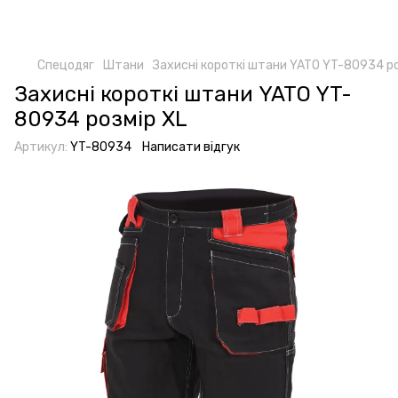
Спецодяг
Штани
Захисні короткі штани YATO YT-80934 ро
Захисні короткі штани YATO YT-
80934 розмір XL
Артикул:
YT-80934
Написати відгук