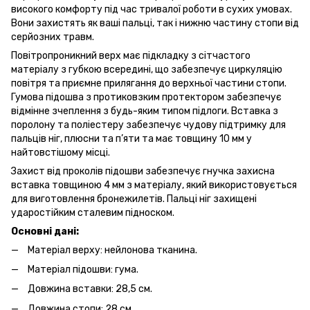
високого комфорту під час тривалої роботи в сухих умовах.
Вони захистять як ваші пальці, так і нижню частину стопи від
серйозних травм.
Повітропроникний верх має підкладку з сітчастого
матеріалу з губкою всередині, що забезпечує циркуляцію
повітря та приємне прилягання до верхньої частини стопи.
Гумова підошва з протиковзким протектором забезпечує
відмінне зчеплення з будь-яким типом підлоги. Вставка з
поролону та поліестеру забезпечує чудову підтримку для
пальців ніг, плюсни та п’яти та має товщину 10 мм у
найтовстішому місці.
Захист від проколів підошви забезпечує гнучка захисна
вставка товщиною 4 мм з матеріалу, який використовується
для виготовлення бронежилетів. Пальці ніг захищені
ударостійким сталевим підноском.
Основні дані:
Матеріал верху: нейлонова тканина.
Матеріал підошви: гума.
Довжина вставки: 28,5 см.
Довжина стопи: 28 см.