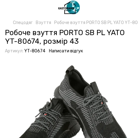
Спецодяг
Взуття
Робоче взуття PORTO SB PL YATO YT-80
Робоче взуття PORTO SB PL YATO
YT-80674, розмір 43
Артикул:
YT-80674
Написати відгук