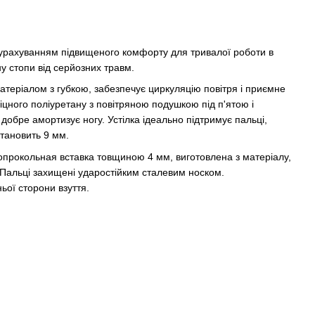
урахуванням підвищеного комфорту для тривалої роботи в
у стопи від серйозних травм.
атеріалом з губкою, забезпечує циркуляцію повітря і приємне
іцного поліуретану з повітряною подушкою під п'ятою і
добре амортизує ногу. Устілка ідеально підтримує пальці,
становить 9 мм.
вопрокольная вставка товщиною 4 мм, виготовлена з матеріалу,
Пальці захищені ударостійким сталевим носком.
ьої сторони взуття.