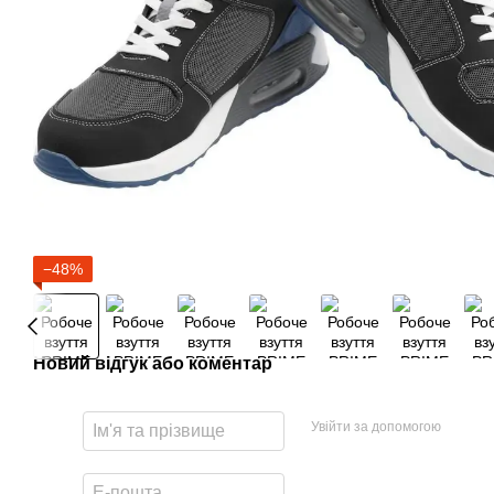
−48%
Новий відгук або коментар
Увійти за допомогою