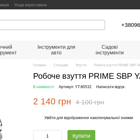
мація
Угода користувача
+3809
учний
Інструменти для
Садові
трумент
авто
інструменти
Головна
Спецодяг
Взуття
Робоче взуття PRIME SBP YA
Робоче взуття PRIME SBP Y
В наявності
Артикул: YT-80532
Написати відгук
2 140 грн
4 100 грн
Увійти
для відображення накопичувальної знижки
%
Купити