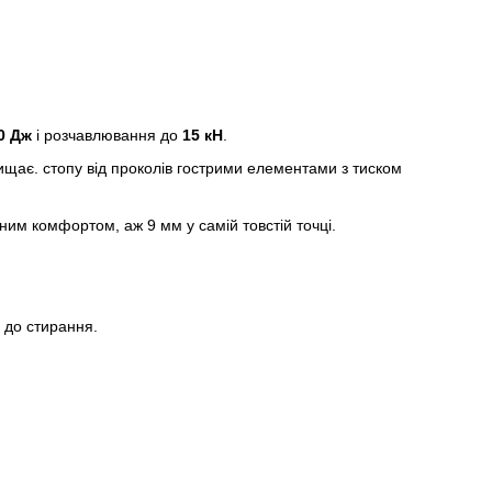
0 Дж
і розчавлювання до
15 кН
.
щає. стопу від проколів гострими елементами з тиском
ним комфортом, аж 9 мм у самій товстій точці.
 до стирання.