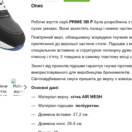
Опис
Робоче взуття серії
PRIME SB P
була розроблена з 
сухих умовах. Вони захистять пальці і нижню частин
Повітряний верх, облицьовану зсередини гнучким м
прилягання до верхньої частини стопи. Підошва з м
спеціальною вставкою зі структурою попкорну дуже 
плюсну і п'яту, її товщина в самому товстому місці 
Захист від проколів підошви гарантує гнучка проти
використовуваного для виробництва бронежилетів. 
Світловідбиваюча смуга пришита до верху з зовнішн
Основні дані:
Матеріал верху:
сітка AIR MESH
.
Матеріал підошви:
поліуретан.
Довжина вставки: 27,2 см.
Довжина ноги: 26,4 см.