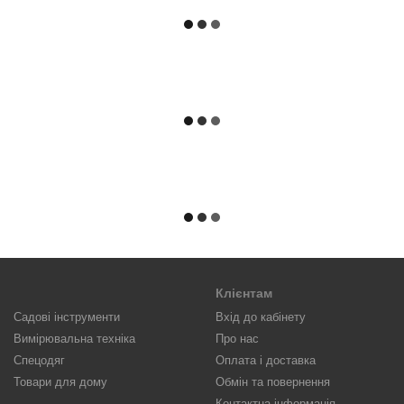
Клієнтам
Садові інструменти
Вхід до кабінету
Вимірювальна техніка
Про нас
Спецодяг
Оплата і доставка
Товари для дому
Обмін та повернення
Контактна інформація