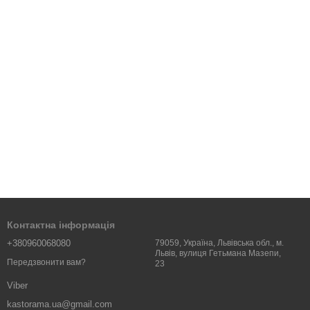
Контактна інформація
+380960068080
79059, Україна, Львівська обл., м.
Львів, вулиця Гетьмана Мазепи,
Передзвонити вам?
23
Viber
kastorama.ua@gmail.com