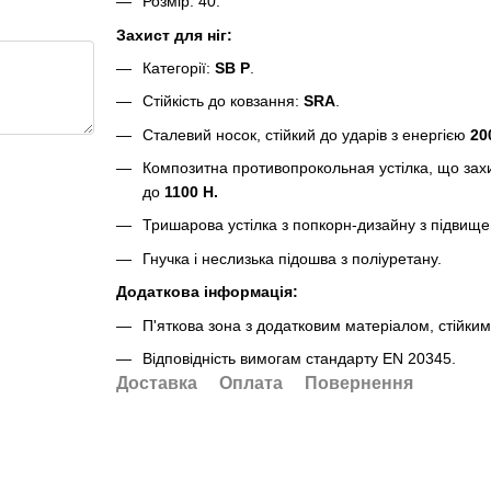
Розмір: 40.
Захист для ніг:
Категорії:
SB P
.
Стійкість до ковзання:
SRA
.
Сталевий носок, стійкий до ударів з енергією
20
Композитна противопрокольная устілка, що захи
до
1100 Н.
Тришарова устілка з попкорн-дизайну з підвище
Гнучка і неслизька підошва з поліуретану.
Додаткова інформація:
П'яткова зона з додатковим матеріалом, стійким
Відповідність вимогам стандарту EN 20345.
Доставка
Оплата
Повернення