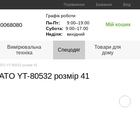
Порівняння
Бажання
Вхід
Графік роботи:
Пн-Пт:
9:00–19.00
60068080
Мій кошик
Субота:
9:00–17.00
Неділя:
вихідний
Вимірювальна
Товари для
Спецодяг
техніка
дому
TO YT-80532 розмір 41
ATO YT-80532 розмір 41