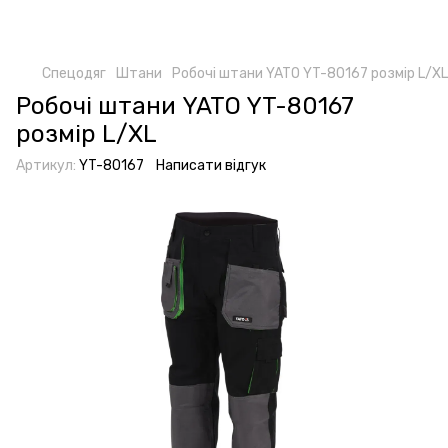
Спецодяг
Штани
Робочі штани YATO YT-80167 розмір L/XL
Робочі штани YATO YT-80167
розмір L/XL
Артикул:
YT-80167
Написати відгук