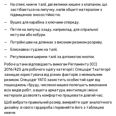
На спині, нижче талії, дві великих кишені з клапаном, що
застібаються на липучку, напів обшиті матеріалом з
підвищеною зносостійкістю.
Вушко для карабіна з ключами спереду.
Петля на липучці ззаду, наприклад, для спіральної
мотузки або кобури.
Потрійні шви на ділянках з високим ризиком розриву.
Блискавка і гудзик на талії.
Регулювання ширини талії за допомогою кнопок.
Робочі штани відповідають вимогам Регламенту (ЄС)
2016/425 для робочого одягу категорії I. Спецодяг 1 категорії
захищає користувача від різних факторів з мінімальним
ризиком. Спецодяг YATO захистить особистий одяг від
пошкоджень і бруду, численні кишені полегшать виконання
всіх видів робіт, а вшита арматура, вентиляція і якісні
матеріали дозволять комфортно працювати довгий час.
Щоб вибрати правильний розмір, виміряйте одяг аналогічного
дизайну зі свого гардероба і порівняйте його з таблицею
нижче: