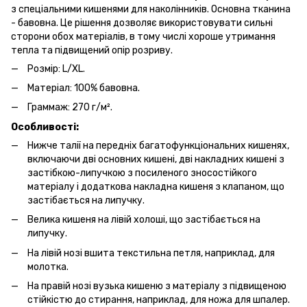
з спеціальними кишенями для наколінників. Основна тканина
- бавовна. Це рішення дозволяє використовувати сильні
сторони обох матеріалів, в тому числі хороше утримання
тепла та підвищений опір розриву.
Розмір: L/XL.
Матеріал: 100% бавовна.
Граммаж: 270 г/м².
Особливості:
Нижче талії на передніх багатофункціональних кишенях,
включаючи дві основних кишені, дві накладних кишені з
застібкою-липучкою з посиленого зносостійкого
матеріалу і додаткова накладна кишеня з клапаном, що
застібається на липучку.
Велика кишеня на лівій холоші, що застібається на
липучку.
На лівій нозі вшита текстильна петля, наприклад, для
молотка.
На правій нозі вузька кишеню з матеріалу з підвищеною
стійкістю до стирання, наприклад, для ножа для шпалер.