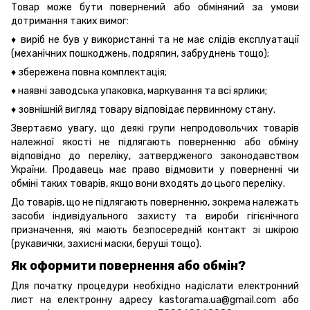
Товар може бути повернений або обміняний за умови
дотримання таких вимог:
♦ виріб не був у використанні та не має слідів експлуатації
(механічних пошкоджень, подряпин, забруднень тощо);
♦ збережена повна комплектація;
♦ наявні заводська упаковка, маркування та всі ярлики;
♦ зовнішній вигляд товару відповідає первинному стану.
Звертаємо увагу, що деякі групи непродовольчих товарів
належної якості не підлягають поверненню або обміну
відповідно до переліку, затвердженого законодавством
України. Продавець має право відмовити у поверненні чи
обміні таких товарів, якщо вони входять до цього переліку.
До товарів, що не підлягають поверненню, зокрема належать
засоби індивідуального захисту та вироби гігієнічного
призначення, які мають безпосередній контакт зі шкірою
(рукавички, захисні маски, беруші тощо).
Як оформити повернення або обмін?
Для початку процедури необхідно надіслати електронний
лист на електронну адресу kastorama.ua@gmail.com або