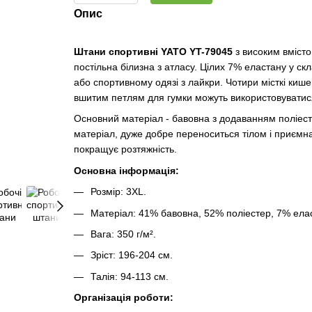
Опис
Штани спортивні YATO YT-79045
з високим вмісто
постільна білизна з атласу. Цілих 7% еластану у ск
або спортивному одязі з лайкри. Чотири місткі кишен
вшитим петлям для гумки можуть використовуватися
Основний матеріал - бавовна з додаванням поліест
матеріал, дуже добре переноситься тілом і приємна 
покращує розтяжність.
Основна інформація:
Розмір: 3XL.
Матеріал: 41% бавовна, 52% поліестер, 7% ела
Вага: 350 г/м².
Зріст: 196-204 см.
Талія: 94-113 см.
Організація роботи: