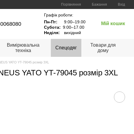
Порівняння
Бажання
Вхід
Графік роботи:
Пн-Пт:
9:00–19.00
60068080
Мій кошик
Субота:
9:00–17.00
Неділя:
вихідний
Вимірювальна
Товари для
Спецодяг
техніка
дому
NEUS YATO YT-79045 розмір 3XL
ONEUS YATO YT-79045 розмір 3XL