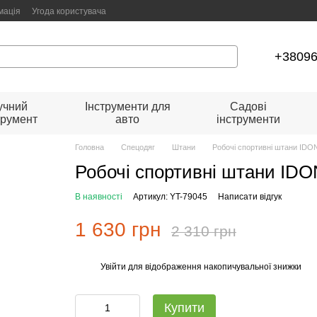
мація
Угода користувача
+3809
учний
Інструменти для
Садові
трумент
авто
інструменти
Головна
Спецодяг
Штани
Робочі спортивні штани IDO
Робочі спортивні штани ID
В наявності
Артикул: YT-79045
Написати відгук
1 630 грн
2 310 грн
Увійти
для відображення накопичувальної знижки
%
Купити