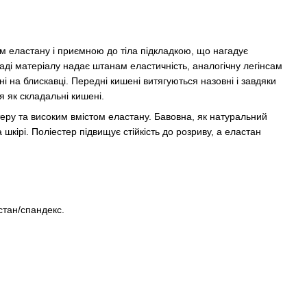
м еластану і приємною до тіла підкладкою, що нагадує
ладі матеріалу надає штанам еластичність, аналогічну легінсам
і на блискавці. Передні кишені витягуються назовні і завдяки
 як складальні кишені.
еру та високим вмістом еластану. Бавовна, як натуральний
шкірі. Поліестер підвищує стійкість до розриву, а еластан
стан/спандекс.