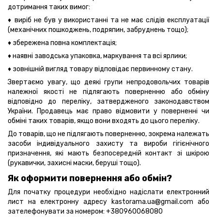
дотримання таких вимог:
♦ виріб не був у використанні та не має слідів експлуатації
(механічних пошкоджень, подряпин, забруднень тощо);
♦ збережена повна комплектація;
♦ наявні заводська упаковка, маркування та всі ярлики;
♦ зовнішній вигляд товару відповідає первинному стану.
Звертаємо увагу, що деякі групи непродовольчих товарів
належної якості не підлягають поверненню або обміну
відповідно до переліку, затвердженого законодавством
України. Продавець має право відмовити у поверненні чи
обміні таких товарів, якщо вони входять до цього переліку.
До товарів, що не підлягають поверненню, зокрема належать
засоби індивідуального захисту та вироби гігієнічного
призначення, які мають безпосередній контакт зі шкірою
(рукавички, захисні маски, беруші тощо).
Як оформити повернення або обмін?
Для початку процедури необхідно надіслати електронний
лист на електронну адресу kastorama.ua@gmail.com або
зателефонувати за номером: +380960068080