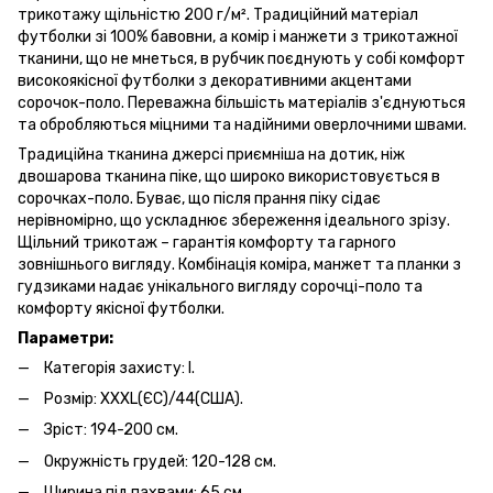
трикотажу щільністю 200 г/м². Традиційний матеріал
футболки зі 100% бавовни, а комір і манжети з трикотажної
тканини, що не мнеться, в рубчик поєднують у собі комфорт
високоякісної футболки з декоративними акцентами
сорочок-поло. Переважна більшість матеріалів з'єднуються
та обробляються міцними та надійними оверлочними швами.
Традиційна тканина джерсі приємніша на дотик, ніж
двошарова тканина піке, що широко використовується в
сорочках-поло. Буває, що після прання піку сідає
нерівномірно, що ускладнює збереження ідеального зрізу.
Щільний трикотаж – гарантія комфорту та гарного
зовнішнього вигляду. Комбінація коміра, манжет та планки з
гудзиками надає унікального вигляду сорочці-поло та
комфорту якісної футболки.
Параметри:
Категорія захисту: I.
Розмір: XXXL(ЄС)/44(США).
Зріст: 194-200 см.
Окружність грудей: 120-128 см.
Ширина під пахвами: 65 см.