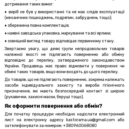
дотримання таких вимог:
♦ виріб не був у використанні та не має слідів експлуатації
(механічних пошкоджень, подряпин, забруднень тощо);
♦ збережена повна комплектація;
♦ наявні заводська упаковка, маркування та всі ярлики;
♦ зовнішній вигляд товару відповідає первинному стану.
Звертаємо увагу, що деякі групи непродовольчих товарів
належної якості не підлягають поверненню або обміну
відповідно до переліку, затвердженого законодавством
України. Продавець має право відмовити у поверненні чи
обміні таких товарів, якщо вони входять до цього переліку.
До товарів, що не підлягають поверненню, зокрема належать
засоби індивідуального захисту та вироби гігієнічного
призначення, які мають безпосередній контакт зі шкірою
(рукавички, захисні маски, беруші тощо).
Як оформити повернення або обмін?
Для початку процедури необхідно надіслати електронний
лист на електронну адресу kastorama.ua@gmail.com або
зателефонувати за номером: +380960068080