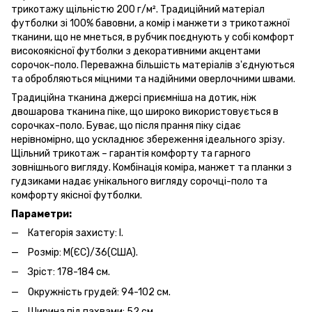
трикотажу щільністю 200 г/м². Традиційний матеріал
футболки зі 100% бавовни, а комір і манжети з трикотажної
тканини, що не мнеться, в рубчик поєднують у собі комфорт
високоякісної футболки з декоративними акцентами
сорочок-поло. Переважна більшість матеріалів з'єднуються
та обробляються міцними та надійними оверлочними швами.
Традиційна тканина джерсі приємніша на дотик, ніж
двошарова тканина піке, що широко використовується в
сорочках-поло. Буває, що після прання піку сідає
нерівномірно, що ускладнює збереження ідеального зрізу.
Щільний трикотаж – гарантія комфорту та гарного
зовнішнього вигляду. Комбінація коміра, манжет та планки з
гудзиками надає унікального вигляду сорочці-поло та
комфорту якісної футболки.
Параметри:
Категорія захисту: I.
Розмір: M(ЄС)/36(США).
Зріст: 178-184 см.
Окружність грудей: 94-102 см.
Ширина під пахвами: 52 см.