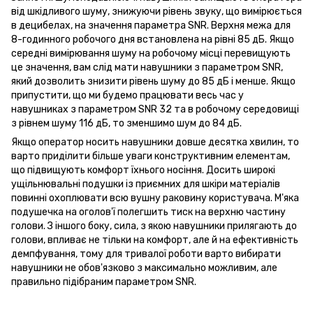
від шкідливого шуму, знижуючи рівень звуку, що вимірюється
в децибелах, на значення параметра SNR. Верхня межа для
8-годинного робочого дня встановлена на рівні 85 дБ. Якщо
середні вимірювання шуму на робочому місці перевищують
це значення, вам слід мати навушники з параметром SNR,
який дозволить знизити рівень шуму до 85 дБ і менше. Якщо
припустити, що ми будемо працювати весь час у
навушниках з параметром SNR 32 та в робочому середовищі
з рівнем шуму 116 дБ, то зменшимо шум до 84 дБ.
Якщо оператор носить навушники довше десятка хвилин, то
варто приділити більше уваги конструктивним елементам,
що підвищують комфорт їхнього носіння. Досить широкі
ущільнювальні подушки із приємних для шкіри матеріалів
повинні охоплювати всю вушну раковину користувача. М'яка
подушечка на оголов'ї полегшить тиск на верхню частину
голови. З іншого боку, сила, з якою навушники прилягають до
голови, впливає не тільки на комфорт, але й на ефективність
демпфування, тому для тривалої роботи варто вибирати
навушники не обов'язково з максимально можливим, але
правильно підібраним параметром SNR.