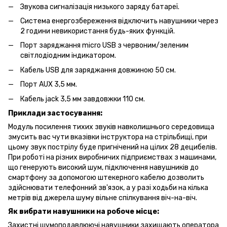
Звукова сигналізація низького заряду батареї.
Система енергозбереження відключить навушники через
2 години невикористання будь-яких функцій.
Порт заряджання micro USB з червоним/зеленим
світлодіодним індикатором.
Кабель USB для заряджання довжиною 50 см.
Порт AUX 3,5 мм.
Кабель jack 3,5 мм завдовжки 110 см.
Приклади застосування:
Модуль посилення тихих звуків навколишнього середовища
змусить вас чути вказівки інструктора на стрільбищі, при
цьому звук пострілу буде пригнічений на цілих 28 децибелів.
При роботі на різних виробничих підприємствах з машинами,
що генерують високий шум, підключення навушників до
смартфону за допомогою штекерного кабелю дозволить
здійснювати телефонний зв'язок, а у разі ходьби на кілька
метрів від джерела шуму вільне спілкування віч-на-віч.
Як вибрати навушники на робоче місце:
Захистні шумоподавлюючі навушники захищають оператора