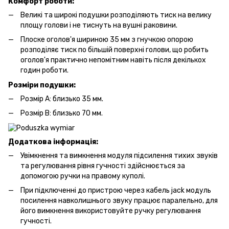
Комфорт роботи:
Великі та широкі подушки розподіляють тиск на велику
площу голови і не тиснуть на вушні раковини.
Плоске оголов'я шириною 35 мм з гнучкою опорою
розподіляє тиск по більшій поверхні голови, що робить
оголов'я практично непомітним навіть після декількох
годин роботи.
Розміри подушки:
Розмір А: близько 35 мм.
Розмір B: близько 70 мм.
Додаткова інформація:
Увімкнення та вимкнення модуля підсилення тихих звуків
та регулювання рівня гучності здійснюється за
допомогою ручки на правому куполі.
При підключенні до пристрою через кабель jack модуль
посилення навколишнього звуку працює паралельно, для
його вимкнення використовуйте ручку регулювання
гучності.