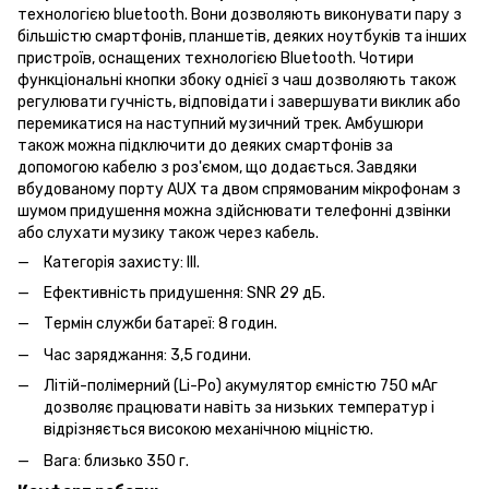
технологією bluetooth. Вони дозволяють виконувати пару з
більшістю смартфонів, планшетів, деяких ноутбуків та інших
пристроїв, оснащених технологією Bluetooth. Чотири
функціональні кнопки збоку однієї з чаш дозволяють також
регулювати гучність, відповідати і завершувати виклик або
перемикатися на наступний музичний трек. Амбушюри
також можна підключити до деяких смартфонів за
допомогою кабелю з роз'ємом, що додається. Завдяки
вбудованому порту AUX та двом спрямованим мікрофонам з
шумом придушення можна здійснювати телефонні дзвінки
або слухати музику також через кабель.
Категорія захисту: III.
Ефективність придушення: SNR 29 дБ.
Термін служби батареї: 8 годин.
Час заряджання: 3,5 години.
Літій-полімерний (Li-Po) акумулятор ємністю 750 мАг
дозволяє працювати навіть за низьких температур і
відрізняється високою механічною міцністю.
Вага: близько 350 г.