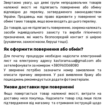
Звертаємо увагу, що деякі групи непродовольчих товарів
належної якості не підлягають поверненню або обміну
відповідно до переліку, затвердженого законодавством
України. Продавець має право відмовити у поверненні чи
обміні таких товарів, якщо вони входять до цього переліку.
До товарів, що не підлягають поверненню, зокрема належать
засоби індивідуального захисту та вироби гігієнічного
призначення, які мають безпосередній контакт зі шкірою
(рукавички, захисні маски, беруші тощо).
Як оформити повернення або обмін?
Для початку процедури необхідно надіслати електронний
лист на електронну адресу kastorama.ua@gmail.com або
зателефонувати за номером: +380960068080
У зверненні потрібно зазначити номер замовлення та
описати причину звернення. У разі виявлення браку або
пошкоджень рекомендується додати фотоматеріали.
Умови доставки при поверненні
Якщо повертається товар належної якості, витрати на
доставку несе покупець. Надсилати товар слід лише після
підтвердження від магазину та отримання інструкцій щодо