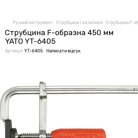
Ручний інструмент
Струбцини і затискачі
Струбцина F-о
Струбцина F-образна 450 мм
YATO YT-6405
Артикул:
YT-6405
Написати відгук