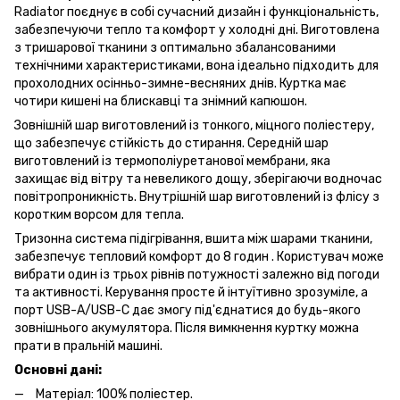
Radiator поєднує в собі сучасний дизайн і функціональність,
забезпечуючи тепло та комфорт у холодні дні. Виготовлена
з тришарової тканини з оптимально збалансованими
технічними характеристиками, вона ідеально підходить для
прохолодних осінньо-зимне-весняних днів. Куртка має
чотири кишені на блискавці та знімний капюшон.
Зовнішній шар виготовлений із тонкого, міцного поліестеру,
що забезпечує стійкість до стирання. Середній шар
виготовлений із термополіуретанової мембрани, яка
захищає від вітру та невеликого дощу, зберігаючи водночас
повітропроникність. Внутрішній шар виготовлений із флісу з
коротким ворсом для тепла.
Тризонна система підігрівання, вшита між шарами тканини,
забезпечує тепловий комфорт до 8 годин . Користувач може
вибрати один із трьох рівнів потужності залежно від погоди
та активності. Керування просте й інтуїтивно зрозуміле, а
порт USB-A/USB-C дає змогу під'єднатися до будь-якого
зовнішнього акумулятора. Після вимкнення куртку можна
прати в пральній машині.
Основні дані:
Матеріал: 100% поліестер.