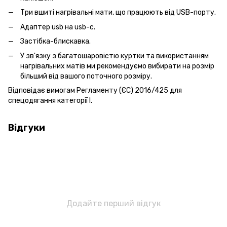
Три вшиті нагрівальні мати, що працюють від USB-порту.
Адаптер usb на usb-c.
Застібка-блискавка.
У зв'язку з багатошаровістю куртки та використанням
нагрівальних матів ми рекомендуємо вибирати на розмір
більший від вашого поточного розміру.
Відповідає вимогам Регламенту (ЄС) 2016/425 для
спецодягання категорії I.
Відгуки
Додайте перший відгук