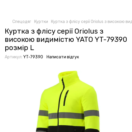
Спецодяг
Куртки
Куртка з флісу серії Oriolus з високою 
Куртка з флісу серії Oriolus з
високою видимістю YATO YT-79390
розмір L
Артикул:
YT-79390
Написати відгук