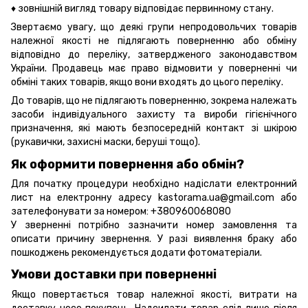
♦ зовнішній вигляд товару відповідає первинному стану.
Звертаємо увагу, що деякі групи непродовольчих товарів
належної якості не підлягають поверненню або обміну
відповідно до переліку, затвердженого законодавством
України. Продавець має право відмовити у поверненні чи
обміні таких товарів, якщо вони входять до цього переліку.
До товарів, що не підлягають поверненню, зокрема належать
засоби індивідуального захисту та вироби гігієнічного
призначення, які мають безпосередній контакт зі шкірою
(рукавички, захисні маски, беруші тощо).
Як оформити повернення або обмін?
Для початку процедури необхідно надіслати електронний
лист на електронну адресу kastorama.ua@gmail.com або
зателефонувати за номером: +380960068080
У зверненні потрібно зазначити номер замовлення та
описати причину звернення. У разі виявлення браку або
пошкоджень рекомендується додати фотоматеріали.
Умови доставки при поверненні
Якщо повертається товар належної якості, витрати на