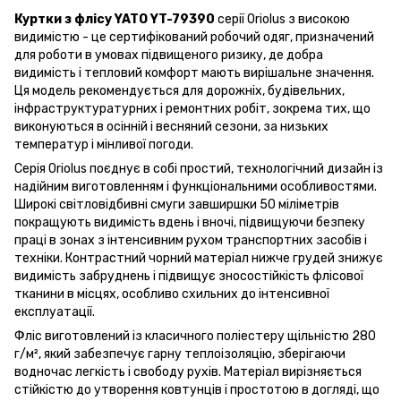
Куртки з флісу YATO YT-79390
серії Oriolus з високою
видимістю - це сертифікований робочий одяг, призначений
для роботи в умовах підвищеного ризику, де добра
видимість і тепловий комфорт мають вирішальне значення.
Ця модель рекомендується для дорожніх, будівельних,
інфраструктуратурних і ремонтних робіт, зокрема тих, що
виконуються в осінній і весняний сезони, за низьких
температур і мінливої погоди.
Серія Oriolus поєднує в собі простий, технологічний дизайн із
надійним виготовленням і функціональними особливостями.
Широкі світловідбивні смуги завширшки 50 міліметрів
покращують видимість вдень і вночі, підвищуючи безпеку
праці в зонах з інтенсивним рухом транспортних засобів і
техніки. Контрастний чорний матеріал нижче грудей знижує
видимість забруднень і підвищує зносостійкість флісової
тканини в місцях, особливо схильних до інтенсивної
експлуатації.
Фліс виготовлений із класичного поліестеру щільністю 280
г/м², який забезпечує гарну теплоізоляцію, зберігаючи
водночас легкість і свободу рухів. Матеріал вирізняється
стійкістю до утворення ковтунців і простотою в догляді, що